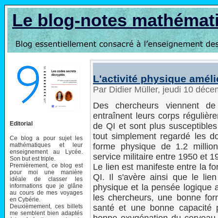
Le blog-notes mathémat
L'activité physique améli
Par Didier Müller, jeudi 10 déc
Des chercheurs viennent de
entraînent leurs corps régulièr
Editorial
de QI et sont plus susceptibles d
tout simplement regardé les do
Ce blog a pour sujet les
mathématiques et leur
forme physique de 1.2 million
enseignement au Lycée.
service militaire entre 1950 et 1
Son but est triple.
Premièrement, ce blog est
Le lien est manifeste entre la f
pour moi une manière
QI. Il s'avère ainsi que le lien
idéale de classer les
informations que je glâne
physique et la pensée logique 
au cours de mes voyages
les chercheurs, une bonne for
en Cybérie.
Deuxièmement, ces billets
santé et une bonne capacité 
me semblent bien adaptés