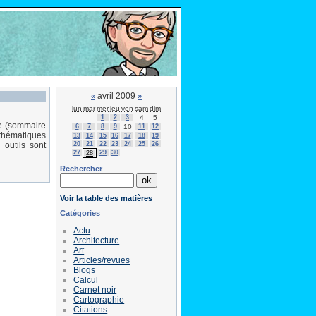
avril 2009
«
»
lun
mar
mer
jeu
ven
sam
dim
1
2
3
4
5
te (sommaire
6
7
8
9
10
11
12
thématiques
13
14
15
16
17
18
19
20
21
22
23
24
25
26
 outils sont
27
29
30
28
Rechercher
Voir la table des matières
Catégories
Actu
Architecture
Art
Articles/revues
Blogs
Calcul
Carnet noir
Cartographie
Citations