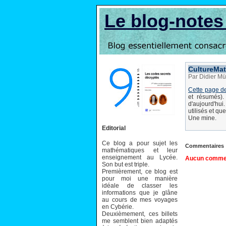
Le blog-note
CultureMat
Par Didier Mü
Cette page d
et résumés).
d'aujourd'hu
utilisés et qu
Une mine.
Editorial
Ce blog a pour sujet les
Commentaires
mathématiques et leur
enseignement au Lycée.
Aucun comment
Son but est triple.
Premièrement, ce blog est
pour moi une manière
idéale de classer les
informations que je glâne
au cours de mes voyages
en Cybérie.
Deuxièmement, ces billets
me semblent bien adaptés