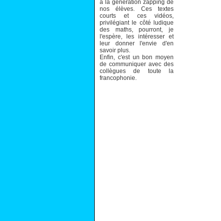
à la génération zapping de
nos élèves. Ces textes
courts et ces vidéos,
privilégiant le côté ludique
des maths, pourront, je
l'espère, les intéresser et
leur donner l'envie d'en
savoir plus.
Enfin, c'est un bon moyen
de communiquer avec des
collègues de toute la
francophonie.