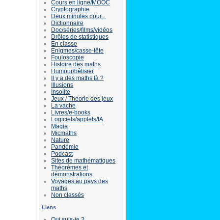
Cours en ligne/MOOC
Cryptographie
Deux minutes pour...
Dictionnaire
Doc/séries/films/vidéos
Drôles de statistiques
En classe
Enigmes/casse-tête
Fouloscopie
Histoire des maths
Humour/bêtisier
Il y a des maths là ?
Illusions
Insolite
Jeux / Théorie des jeux
La vache
Livres/e-books
Logiciels/applets/IA
Magie
Micmaths
Nature
Pandémie
Podcast
Sites de mathématiques
Théorèmes et
démonstrations
Voyages au pays des
maths
Non classés
Liens
Qui suis-je ?