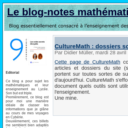
Le blog-notes mathémat
CultureMath : dossiers sc
Par Didier Müller, mardi 28 avri
Cette page de CultureMath
con
articles et dossiers du site
Editorial
portent sur toutes sortes de s
d'aujourd'hui. CultureMath s'eff
Ce blog a pour sujet les
mathématiques et leur
document quels outils sont util
enseignement au Lycée.
l'enseignement.
Son but est triple.
Premièrement, ce blog est
Une mine.
pour moi une manière
idéale de classer les
informations que je glâne
au cours de mes voyages
en Cybérie.
Deuxièmement, ces billets
me semblent bien adaptés