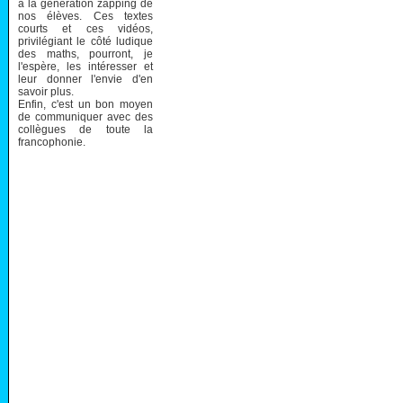
à la génération zapping de
nos élèves. Ces textes
courts et ces vidéos,
privilégiant le côté ludique
des maths, pourront, je
l'espère, les intéresser et
leur donner l'envie d'en
savoir plus.
Enfin, c'est un bon moyen
de communiquer avec des
collègues de toute la
francophonie.