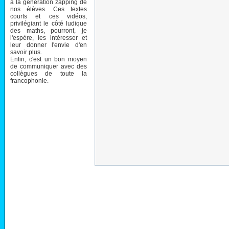
à la génération zapping de
nos élèves. Ces textes
courts et ces vidéos,
privilégiant le côté ludique
des maths, pourront, je
l'espère, les intéresser et
leur donner l'envie d'en
savoir plus.
Enfin, c'est un bon moyen
de communiquer avec des
collègues de toute la
francophonie.