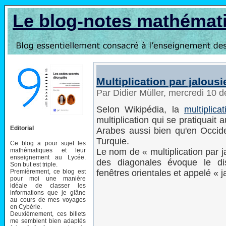
Le blog-notes mathémat
Multiplication par jalousi
Par Didier Müller, mercredi 10
Selon Wikipédia, la
multiplica
multiplication qui se pratiquai
Editorial
Arabes aussi bien qu'en Occide
Turquie.
Ce blog a pour sujet les
mathématiques et leur
Le nom de « multiplication par ja
enseignement au Lycée.
des diagonales évoque le dis
Son but est triple.
Premièrement, ce blog est
fenêtres orientales et appelé « j
pour moi une manière
idéale de classer les
informations que je glâne
au cours de mes voyages
en Cybérie.
Deuxièmement, ces billets
me semblent bien adaptés