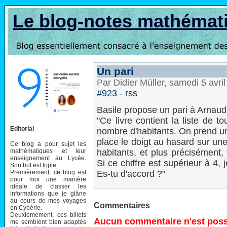
Le blog-notes mathémat
Un pari
Par Didier Müller, samedi 5 avri
#923
-
rss
Basile propose un pari à Arnaud
"Ce livre contient la liste de 
Editorial
nombre d'habitants. On prend un
place le doigt au hasard sur u
Ce blog a pour sujet les
mathématiques et leur
habitants, et plus précisément,
enseignement au Lycée.
Si ce chiffre est supérieur à 4, j
Son but est triple.
Premièrement, ce blog est
Es-tu d'accord ?"
pour moi une manière
idéale de classer les
informations que je glâne
au cours de mes voyages
Commentaires
en Cybérie.
Deuxièmement, ces billets
Aucun commentaire n'est possi
me semblent bien adaptés