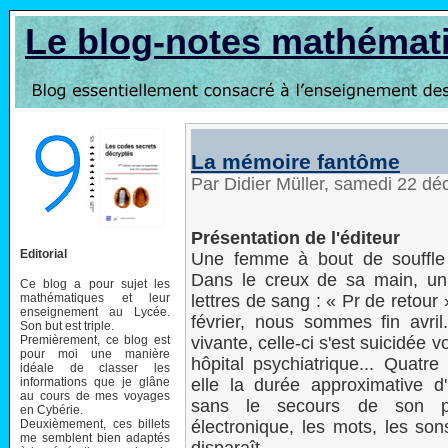
Le blog-notes mathémat
La mémoire fantôme
Par Didier Müller, samedi 22 d
Présentation de l'éditeur
Editorial
Une femme à bout de souffle 
Dans le creux de sa main, u
Ce blog a pour sujet les
mathématiques et leur
lettres de sang : « Pr de retour 
enseignement au Lycée.
février, nous sommes fin avril
Son but est triple.
Premièrement, ce blog est
vivante, celle-ci s'est suicidée v
pour moi une manière
hôpital psychiatrique... Quatre
idéale de classer les
informations que je glâne
elle la durée approximative d
au cours de mes voyages
sans le secours de son pr
en Cybérie.
Deuxièmement, ces billets
électronique, les mots, les sons
me semblent bien adaptés