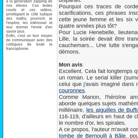
disparaît.
à la génération zapping de
nos élèves. Ces textes
Pourquoi ces traces de corde
courts et ces vidéos,
scarifications, ces phrases ins
privilégiant le côté ludique
des maths, pourront, je
cette jeune femme et les six v
l'espère, les intéresser et
quatre années plus tôt?
leur donner l'envie d'en
savoir plus.
Pour Lucie Henebelle, lieutena
Enfin, c'est un bon moyen
Lille, la soirée devait être tra
de communiquer avec des
collègues de toute la
cauchemars... Une lutte s'enga
francophonie.
démons.
Mon avis
Excellent. Cela fait longtemps 
un roman. Le serial killer (sur
celui que j'avais imaginé dans
couronnes
.
Comme Manon, l'héroïne amné
aborde quelques sujets mathéma
millénaire,
les aiguilles de Buff
116-119, d'ailleurs en haut de 
le nombre d'or, les spirales.
A ce propos, l'auteur m'avait co
tombe de Bernoulli à Bâle
, pou