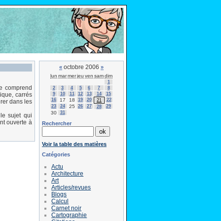
octobre 2006
«
»
lun
mar
mer
jeu
ven
sam
dim
1
te comprend
2
3
4
5
6
7
8
9
10
11
12
13
14
15
ique, carrés
16
17
18
19
20
22
21
urer dans les
23
24
25
26
27
29
28
30
31
e sujet qui
nt ouverte à
Rechercher
Voir la table des matières
Catégories
Actu
Architecture
Art
Articles/revues
Blogs
Calcul
Carnet noir
Cartographie