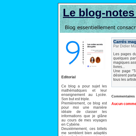
Le blog-note
Carrés ma
Par Didier Mü
Les pages d
quelques part
magiques assoc
livres...
Une page "Té
désirent part
Editorial
tous les artis
Ce blog a pour sujet les
mathématiques et leur
enseignement au Lycée.
Commentaires
Son but est triple.
Premièrement, ce blog est
Aucun comment
pour moi une manière
idéale de classer les
informations que je glâne
au cours de mes voyages
en Cybérie.
Deuxièmement, ces billets
me semblent bien adaptés