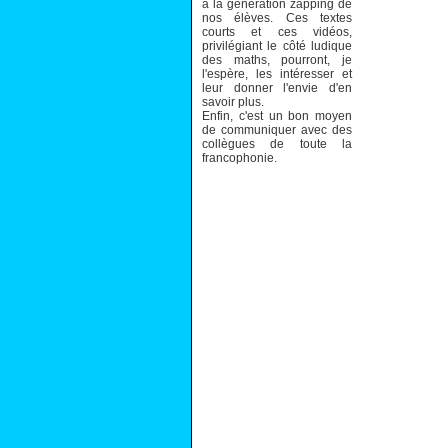
à la génération zapping de
nos élèves. Ces textes
courts et ces vidéos,
privilégiant le côté ludique
des maths, pourront, je
l'espère, les intéresser et
leur donner l'envie d'en
savoir plus.
Enfin, c'est un bon moyen
de communiquer avec des
collègues de toute la
francophonie.