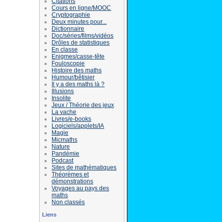
Citations
Cours en ligne/MOOC
Cryptographie
Deux minutes pour...
Dictionnaire
Doc/séries/films/vidéos
Drôles de statistiques
En classe
Enigmes/casse-tête
Fouloscopie
Histoire des maths
Humour/bêtisier
Il y a des maths là ?
Illusions
Insolite
Jeux / Théorie des jeux
La vache
Livres/e-books
Logiciels/applets/IA
Magie
Micmaths
Nature
Pandémie
Podcast
Sites de mathématiques
Théorèmes et
démonstrations
Voyages au pays des
maths
Non classés
Liens