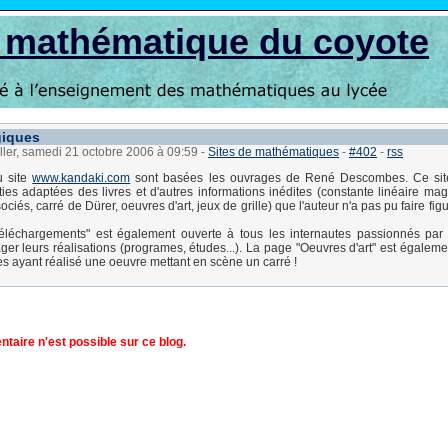
s mathématique du coyote
giques
ller, samedi 21 octobre 2006 à 09:59
-
Sites de mathématiques
-
#402
-
rss
u site
www.kandaki.com
sont basées les ouvrages de René Descombes. Ce si
ies adaptées des livres et d'autres informations inédites (constante linéaire mag
iés, carré de Dürer, oeuvres d'art, jeux de grille) que l'auteur n'a pas pu faire fig
léchargements" est également ouverte à tous les internautes passionnés par l
ager leurs réalisations (programes, études...). La page "Oeuvres d'art" est égaleme
tes ayant réalisé une oeuvre mettant en scène un carré !
aire n'est possible sur ce blog.