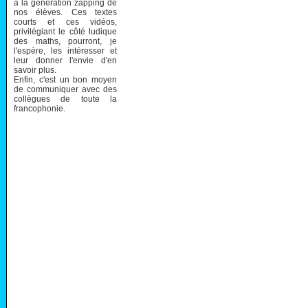
à la génération zapping de
nos élèves. Ces textes
courts et ces vidéos,
privilégiant le côté ludique
des maths, pourront, je
l'espère, les intéresser et
leur donner l'envie d'en
savoir plus.
Enfin, c'est un bon moyen
de communiquer avec des
collègues de toute la
francophonie.