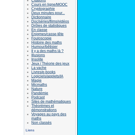
Citations
Cours en ligne/MOOC
Cryptographie
Deux minutes pour...
Dictionnaire
Doc/séries/films/vidéos
Drôles de statistiques
En classe
Enigmes/casse-tête
Fouloscopie
Histoire des maths
Humour/bêtisier
Il y a des maths là ?
Illusions
Insolite
Jeux / Théorie des jeux
La vache
Livres/e-books
Logiciels/applets/IA
Magie
Micmaths
Nature
Pandémie
Podcast
Sites de mathématiques
Théorèmes et
démonstrations
Voyages au pays des
maths
Non classés
Liens