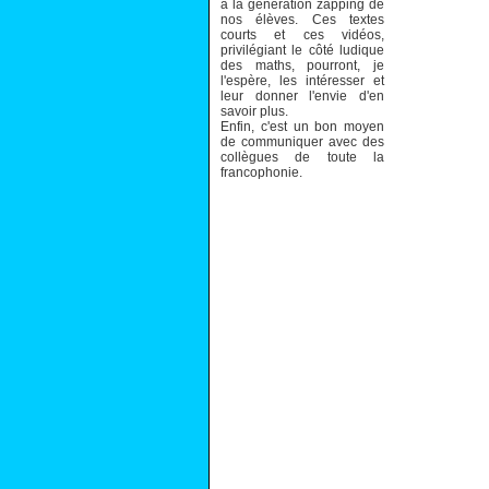
à la génération zapping de
nos élèves. Ces textes
courts et ces vidéos,
privilégiant le côté ludique
des maths, pourront, je
l'espère, les intéresser et
leur donner l'envie d'en
savoir plus.
Enfin, c'est un bon moyen
de communiquer avec des
collègues de toute la
francophonie.