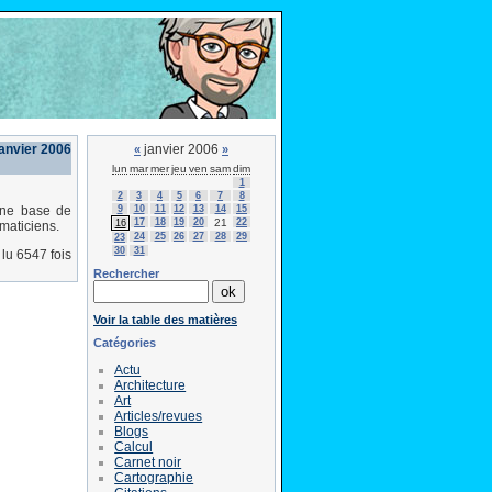
janvier 2006
janvier 2006
«
»
lun
mar
mer
jeu
ven
sam
dim
1
2
3
4
5
6
7
8
9
10
11
12
13
14
15
une base de
17
18
19
20
21
22
16
maticiens.
24
25
26
27
28
29
23
30
31
lu 6547 fois
Rechercher
Voir la table des matières
Catégories
Actu
Architecture
Art
Articles/revues
Blogs
Calcul
Carnet noir
Cartographie