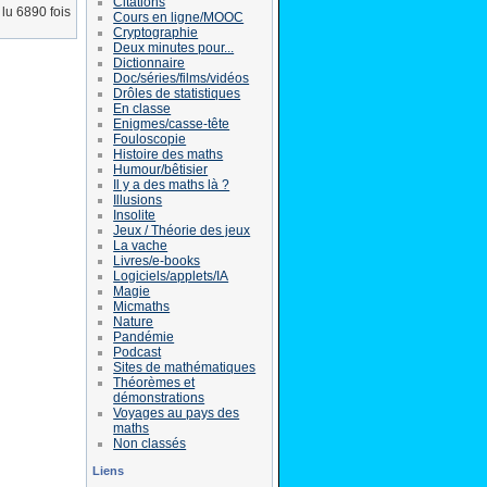
Citations
lu 6890 fois
Cours en ligne/MOOC
Cryptographie
Deux minutes pour...
Dictionnaire
Doc/séries/films/vidéos
Drôles de statistiques
En classe
Enigmes/casse-tête
Fouloscopie
Histoire des maths
Humour/bêtisier
Il y a des maths là ?
Illusions
Insolite
Jeux / Théorie des jeux
La vache
Livres/e-books
Logiciels/applets/IA
Magie
Micmaths
Nature
Pandémie
Podcast
Sites de mathématiques
Théorèmes et
démonstrations
Voyages au pays des
maths
Non classés
Liens