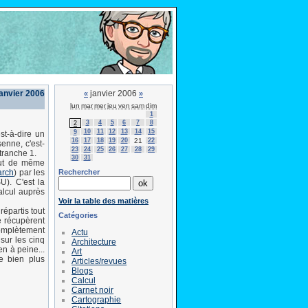
janvier 2006
janvier 2006
«
»
lun
mar
mer
jeu
ven
sam
dim
1
3
4
5
6
7
8
2
10
11
12
13
14
15
9
st-à-dire un
16
17
18
19
20
21
22
enne, c'est-
23
24
25
26
27
28
29
tranche 1.
30
31
out de même
Rechercher
arch
) par les
U). C'est la
calcul auprès
Voir la table des matières
répartis tout
Catégories
ué récupèrent
omplètement
Actu
sur les cinq
Architecture
n à peine...
Art
e bien plus
Articles/revues
Blogs
Calcul
Carnet noir
Cartographie