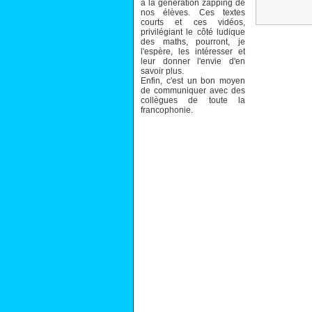
à la génération zapping de
nos élèves. Ces textes
courts et ces vidéos,
privilégiant le côté ludique
des maths, pourront, je
l'espère, les intéresser et
leur donner l'envie d'en
savoir plus.
Enfin, c'est un bon moyen
de communiquer avec des
collègues de toute la
francophonie.