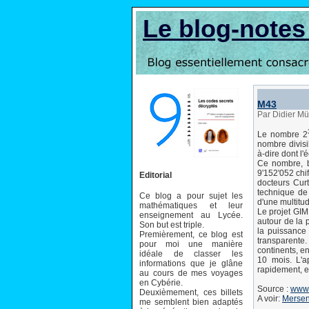
Le blog-note
M43
Par Didier Mü
Le nombre 2
nombre divisi
à-dire dont l
Ce nombre, 
9'152'052 chi
Editorial
docteurs Curt
technique de 
Ce blog a pour sujet les
d'une multitud
mathématiques et leur
Le projet GIM
enseignement au Lycée.
autour de la p
Son but est triple.
la puissance
Premièrement, ce blog est
transparente.
pour moi une manière
continents, e
idéale de classer les
10 mois. L'a
informations que je glâne
rapidement, e
au cours de mes voyages
en Cybérie.
Source :
www.
Deuxièmement, ces billets
A voir:
Mersen
me semblent bien adaptés