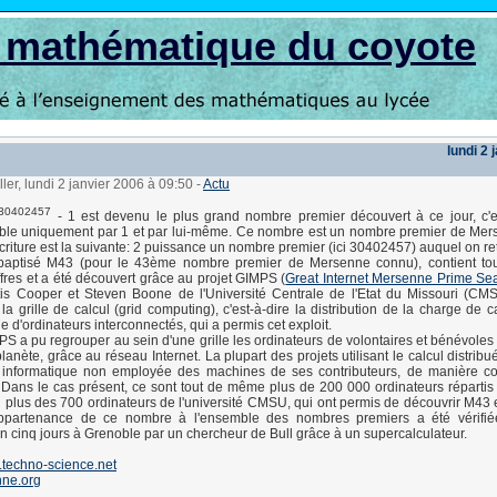
s mathématique du coyote
lundi 2 
ller, lundi 2 janvier 2006 à 09:50
-
Actu
30402457
- 1 est devenu le plus grand nombre premier découvert à ce jour, c'e
ble uniquement par 1 et par lui-même. Ce nombre est un nombre premier de Mers
'écriture est la suivante: 2 puissance un nombre premier (ici 30402457) auquel on re
baptisé M43 (pour le 43ème nombre premier de Mersenne connu), contient t
ffres et a été découvert grâce au projet GIMPS (
Great Internet Mersenne Prime Se
is Cooper et Steven Boone de l'Université Centrale de l'Etat du Missouri (CMS
la grille de calcul (grid computing), c'est-à-dire la distribution de la charge de 
e d'ordinateurs interconnectés, qui a permis cet exploit.
PS a pu regrouper au sein d'une grille les ordinateurs de volontaires et bénévoles 
lanète, grâce au réseau Internet. La plupart des projets utilisant le calcul distrib
 informatique non employée des machines de ses contributeurs, de manière c
 Dans le cas présent, ce sont tout de même plus de 200 000 ordinateurs répartis 
n plus des 700 ordinateurs de l'université CMSU, qui ont permis de découvrir M43 e
ppartenance de ce nombre à l'ensemble des nombres premiers a été vérifié
n cinq jours à Grenoble par un chercheur de Bull grâce à un supercalculateur.
techno-science.net
ne.org