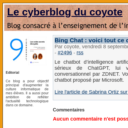
Le cyberblog du coyote
Bing Chat : voici tout ce
Par coyote, vendredi 8 septemb
-
#2496
-
rss
Le chatbot d’intelligence artif
sérieux de ChatGPT, lui va
Editorial
conversationnel par ZDNET. Voi
chatbot proposé par Microsoft.
Ce blog a pour objectif
principal d'augmenter la
culture informatique de
Lire l'article de Sabrina Ortiz s
mes élèves. Il a aussi pour
ambition de refléter
l'actualité technologique
dans ce domaine.
Commentaires
Aucun commentaire n'est possi