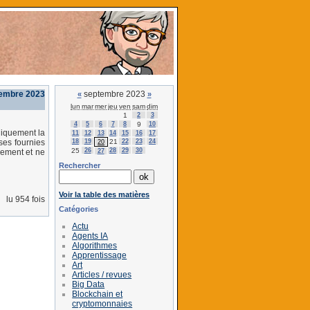
tembre 2023
septembre 2023
«
»
lun
mar
mer
jeu
ven
sam
dim
1
2
3
4
5
6
7
8
9
10
niquement la
11
12
13
14
15
16
17
18
19
21
22
23
24
ses fournies
20
25
26
28
29
30
27
dement et ne
Rechercher
Voir la table des matières
lu 954 fois
Catégories
Actu
Agents IA
Algorithmes
Apprentissage
Art
Articles / revues
Big Data
Blockchain et
cryptomonnaies