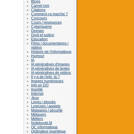
Blogs
Carnet noir
Citations
Comment ça marche ?
Concours
Cours / ressources
Cyberguerre
Demain
Droit et justice
Education
Films / documentaires /
vidéos
Histoire de l'informatique
Humour
IA
IA génératives d'images
IA génératives de textes
IA génératives de vidéos
Il y a de l'info, là ?
Images numériques
Info en DO
Insolite
Internet
Jeux
Livres / ebooks
Logiciels / applets
Malwares / sécurité
Métavers
Métiers
NotebookLM
OC informatique
Ordinateur quantique