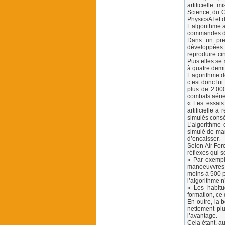
artificielle 
Science, du G
PhysicsAI et 
L’algorithme 
commandes d’u
Dans un prem
développées 
reproduire ci
Puis elles se
à quatre demi
L’agorithme d
c’est donc lui
plus de 2.000
combats aérie
« Les essais 
artificielle 
simulés consé
L’algorithme 
simulé de man
d’encaisser.
Selon Air For
réflexes qui 
« Par exemple
manoeuvvres d
moins à 500 p
l’algorithme n
« Les habitu
formation, ce 
En outre, la 
nettement pl
l’avantage.
Cela étant, au