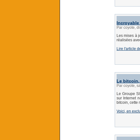
Incroyable 
Par coyote, 
Les mises à j
réalisées ave
Lire l'article
Le bitcoin
Par coyote, 
Le Groupe SII
sur Internet 
bitcoin, cette
Voici, en exc