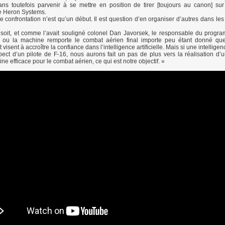
ns toutefois parvenir à se mettre en position de tirer [toujours au canon] su
e Heron Systems.
e confrontation n’est qu’un début. Il est question d’en organiser d’autres dans le
 soit, et comme l’avait souligné colonel Dan Javorsek, le responsable du prog
 ou la machine remporte le combat aérien final importe peu étant donné que
visent à accroître la confiance dans l’intelligence artificielle. Mais si une intelligence
ect d’un pilote de F-16, nous aurons fait un pas de plus vers la réalisation d’u
 efficace pour le combat aérien, ce qui est notre objectif. »