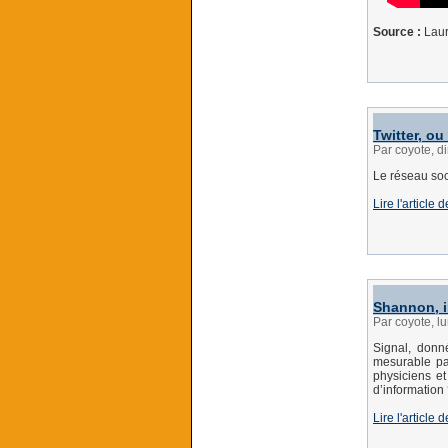
Source :
Laur
Twitter, o
Par coyote, 
Le réseau soc
Lire l'article
Shannon, i
Par coyote, l
Signal, donn
mesurable par
physiciens et
d’information
Lire l'article