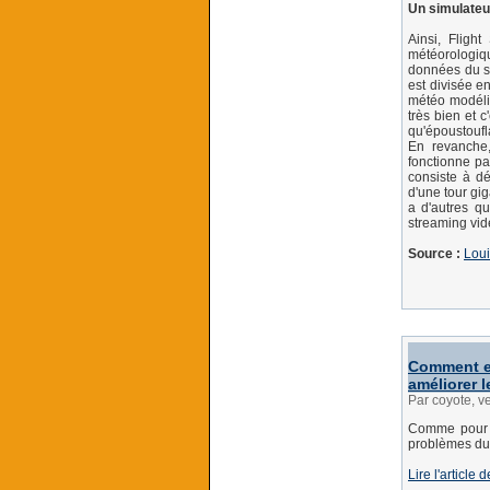
Un simulateur
Ainsi, Fligh
météorologiqu
données du se
est divisée e
météo modéli
très bien et 
qu'époustoufla
En revanche,
fonctionne pa
consiste à dé
d'une tour gi
a d'autres qu
streaming vid
Source :
Loui
Comment ef
améliorer 
Par coyote, v
Comme pour v
problèmes du 
Lire l'article 