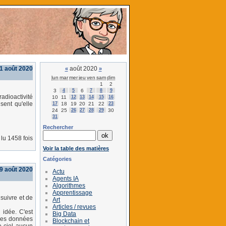
31 août 2020
août 2020
«
»
lun
mar
mer
jeu
ven
sam
dim
1
2
3
4
5
6
7
8
9
adioactivité
10
11
12
13
14
15
16
sent qu'elle
17
18
19
20
21
22
23
24
25
26
27
28
29
30
31
Rechercher
lu 1458 fois
Voir la table des matières
Catégories
9 août 2020
Actu
Agents IA
Algorithmes
Apprentissage
suivre et de
Art
Articles / revues
 idée. C'est
Big Data
 des données
Blockchain et