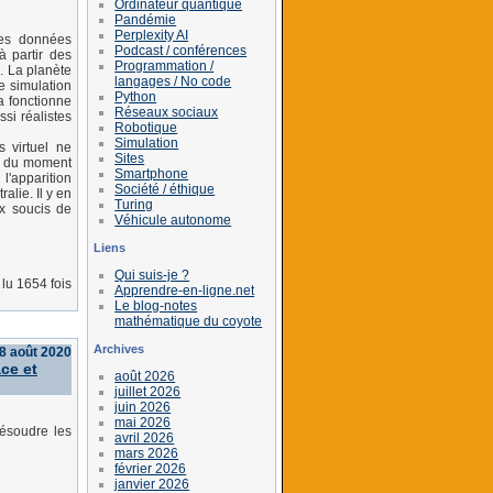
Ordinateur quantique
Pandémie
Perplexity AI
les données
Podcast / conférences
à partir des
Programmation /
. La planète
langages / No code
e simulation
Python
a fonctionne
Réseaux sociaux
si réalistes
Robotique
Simulation
 virtuel ne
Sites
eu du moment
Smartphone
l'apparition
Société / éthique
lie. Il y en
Turing
ux soucis de
Véhicule autonome
Liens
Qui suis-je ?
lu 1654 fois
Apprendre-en-ligne.net
Le blog-notes
mathématique du coyote
Archives
8 août 2020
ce et
août 2026
juillet 2026
juin 2026
mai 2026
ésoudre les
avril 2026
mars 2026
février 2026
janvier 2026