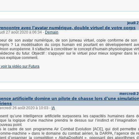
jeudi 
 rencontre avec l’avatar numérique, double virtuel de votre corps
eudi 27 août 2020 à 06:34
-
Demain
r peur de son avatar numérique, de son jumeau virtuel, copie conforme de son
mpris ? La modélisation du corps humain est pourtant en développement ave
'Union européenne. Il s'attache à concrétiser le concept d'humain physiologique vir
médecine du futur. Objectif : s'appuyer sur le virtuel pour mieux soigner dans le
nous explique comment.
et voir la vidéo sur Futura
mercredi 2
gence artificielle domine un pilote de chasse lors d’une simulatio
ériens
ercredi 26 août 2020 à 10:03
-
IA
sent qu’une intelligence artificielle surpassera les capacités humaines dans
ue la logique d’une machine prendra le dessus sur l’instinct et l’imagination
ouveau point.
ns le cadre de son programme Air Combat Evolution [ACE], qui doit permettre 
« homme-machine » dans le domaine du combat aérien, la DARPA, l’agence de r
ent d’organiser la compétition « AlphaDogfight », opposant des algorithmes d’