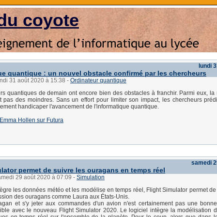
du coyote
lundi 
ue quantique : un nouvel obstacle confirmé par les chercheurs
undi 31 août 2020 à 15:38
-
Ordinateur quantique
rs quantiques de demain ont encore bien des obstacles à franchir. Parmi eux, la r
st pas des moindres. Sans un effort pour limiter son impact, les chercheurs prédi
rement handicaper l'avancement de l'informatique quantique.
 d'Emma Hollen sur Futura
samedi 2
ulator permet de suivre les ouragans en temps réel
samedi 29 août 2020 à 07:09
-
Simulation
ntègre les données météo et les modélise en temps réel, Flight Simulator permet de 
ession des ouragans comme Laura aux États-Unis.
ragan et s'y jeter aux commandes d'un avion n'est certainement pas une bonne
ible avec le nouveau Flight Simulator 2020. Le logiciel intègre la modélisation