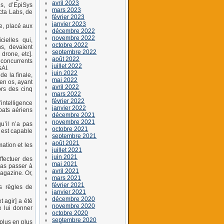
avril 2023
es, d’EpiSys
mars 2023
cta Labs, de
février 2023
janvier 2023
e, placé aux
décembre 2022
novembre 2022
cielles qui,
octobre 2022
s, devaient
septembre 2022
drone, etc].
août 2022
 concurrents
juillet 2022
sAI.
juin 2022
e la finale,
mai 2022
 en os, ayant
avril 2022
ors des cinq
mars 2022
février 2022
intelligence
janvier 2022
bats aériens
décembre 2021
novembre 2021
u’il n’a pas
octobre 2021
 est capable
septembre 2021
août 2021
mation et les
juillet 2021
juin 2021
ffectuer des
mai 2021
pas passer à
avril 2021
agazine. Or,
mars 2021
février 2021
s règles de
janvier 2021
décembre 2020
t agir] a été
novembre 2020
e lui donner
octobre 2020
septembre 2020
 plus en plus