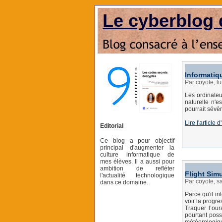
Le cyberblog 
Informatiq
Par coyote, l
Les ordinateu
naturelle n'e
pourrait sévè
Lire l'article
Editorial
Ce blog a pour objectif
principal d'augmenter la
culture informatique de
mes élèves. Il a aussi pour
ambition de refléter
Flight Sim
l'actualité technologique
Par coyote, 
dans ce domaine.
Parce qu'il i
voir la progr
Traquer l’ou
pourtant poss