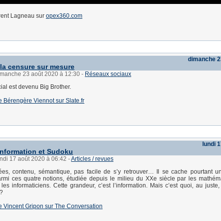
ent Lagneau sur
opex360.com
dimanche 2
u la censure sur mesure
dimanche 23 août 2020 à 12:30
-
Réseaux sociaux
ial est devenu Big Brother.
 de Bérengère Viennot sur Slate.fr
lundi 
nformation et Sudoku
undi 17 août 2020 à 06:42
-
Articles / revues
ées, contenu, sémantique, pas facile de s’y retrouver… Il se cache pourtant 
mi ces quatre notions, étudiée depuis le milieu du XXe siècle par les mathéma
 les informaticiens. Cette grandeur, c’est l’information. Mais c’est quoi, au juste
 ?
 de Vincent Gripon sur The Conversation