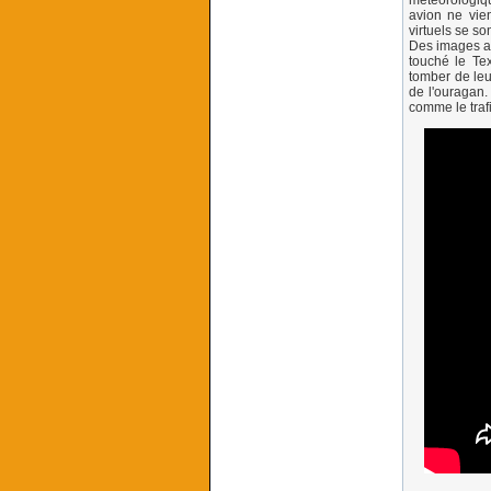
météorologiqu
avion ne vien
virtuels se s
Des images ab
touché le Tex
tomber de leu
de l'ouragan.
comme le traf