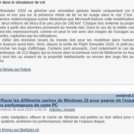
 dans le simulateur de vol
t Simulator 2020 va générer une simulation globale basée uniquement sur 
es et non pas sur la présence réelle de tel ou tel nuage dans le ciel. C'est 
rvice météorologique suisse Meteoblue que Microsoft élabore cette modélisation
n deux millions de blocs d'un peu plus de 160 km². Chaque bloc enferme sa propr
sée à partir des données provenant du monde réel. Dans le cas de la météo cel
c'est très impressionnant, comme on peut le voir avec des images de l'ouragan aus
ntes, capturées par les utilisateurs.
 mêler des données issues du monde réel pour les modéliser dans l'univers
s toujours aussi bien. Ainsi, depuis la sortie de Flight Simulator 2020, le petit j
nicher les bugs d'affichage. Certains sont amusants, c'est notamment le cas de 
gantesque, de 212 étages qui se trouve dans la banlieue nord de Melbourne en Austra
i sont liés au respect de la propriété intellectuelle ou encore des bugs liés a
éo.
s Neveu sur Futura
vendredi 2
facer les différents caches de Windows 10 pour gagner de l'espa
les performances de votre PC
endredi 28 août 2020 à 06:35
-
Articles / revues
otre navigateur, effacer le cache de Windows est parfois un bon début pour r
système, améliorer les performances, libérer de l’espace disque.
de Krigou sur libellules.ch