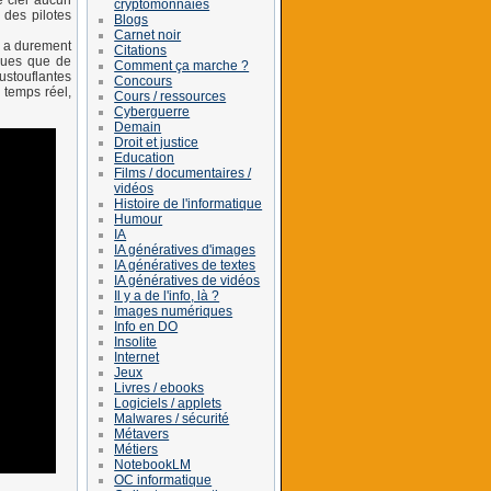
e ciel aucun
cryptomonnaies
 des pilotes
Blogs
Carnet noir
e a durement
Citations
sques que de
Comment ça marche ?
ustouflantes
Concours
n temps réel,
Cours / ressources
Cyberguerre
Demain
Droit et justice
Education
Films / documentaires /
vidéos
Histoire de l'informatique
Humour
IA
IA génératives d'images
IA génératives de textes
IA génératives de vidéos
Il y a de l'info, là ?
Images numériques
Info en DO
Insolite
Internet
Jeux
Livres / ebooks
Logiciels / applets
Malwares / sécurité
Métavers
Métiers
NotebookLM
OC informatique