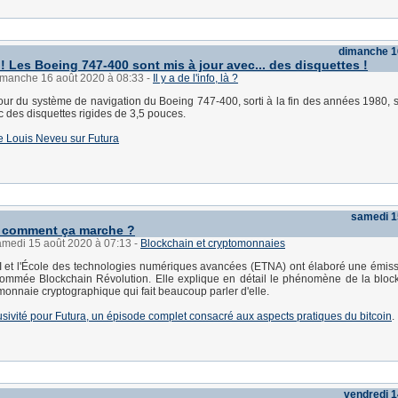
dimanche 1
! Les Boeing 747-400 sont mis à jour avec... des disquettes !
dimanche 16 août 2020 à 08:33
-
Il y a de l'info, là ?
our du système de navigation du Boeing 747-400, sorti à la fin des années 1980, s
c des disquettes rigides de 3,5 pouces.
 de Louis Neveu sur Futura
samedi 1
, comment ça marche ?
samedi 15 août 2020 à 07:13
-
Blockchain et cryptomonnaies
 et l'École des technologies numériques avancées (ETNA) ont élaboré une émiss
nommée Blockchain Révolution. Elle explique en détail le phénomène de la bloc
 monnaie cryptographique qui fait beaucoup parler d'elle.
lusivité pour Futura, un épisode complet consacré aux aspects pratiques du bitcoin
.
vendredi 1