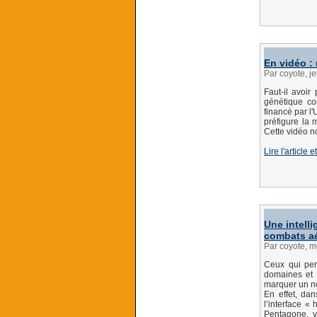
En vidéo :
Par coyote, j
Faut-il avoi
génétique co
financé par l
préfigure la 
Cette vidéo 
Lire l'article 
Une intelli
combats a
Par coyote, m
Ceux qui pen
domaines et q
marquer un n
En effet, da
l’interface 
Pentagone, vi