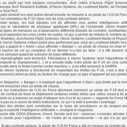
mis au point par huit équipes concurrentes, dont celles d’Aurora Flight Scienc
eorgia Tech Research Institute, d’Heron Systems, de Lockheed Martin, de Perspe
de SoarTech.
ayant dominé les sept autres devait ensuite se mesurer à un pilote de l’US Air Forc
n simulateur de F-16 Viper, lors de cinq combats aériens.
ier temps, les huit équipes ont dû affronter cinq autres intelligences artifi
par le laboratoire de physique appliquée [APL] de l’Université Johns Hopkin
nq types de menaces ou d’adversaires différents [missile de croisière, bombardier, 
 sont opposées les unes contre les autres, ce qui a permis de réduire le nombre de
-finalistes, dont Aurora Flight Sciences, Heron Systems, Lockheed Martin et Physic
e Heron Systems s’étant avéré plus performant que celui de Lockheed-Martin lors d
 qui a gagné le « ticket » pour affronter « Banger », un pilote de chasse en chair et
 heures de vol au compteur. Et ce dernier n’a rien pu faire : il a été dominé l
ns simulant autant de scénario de base différents.
AlphaDogfight sont terminés! Félicitations à Heron Systems dont l’algorithme d’
a remporté le championnat […] et a ensuite battu notre pilote de F-16 en cinq com
cutifs dans la finale homme contre machine », a en effet annoncé la DARPA.
de Heron Systems a fonctionné en respectant les limites du F-16, c’est à dire q
oeuvres allant au-delà du facteur de charge que ce type d’appareil [et son pilote]
ce Magazine, « Banger » a expliqué que l’algorithme n’était « pas limité par la for
sont enracinés chez un pilote de chasse.
, les instructions de l’US Air Force décrivent comment un pilote de F-16 doit e
e combat de base et établissent certaines limites telles que celles visant à de 
ieds ou à imposer un angle d’attaque lors d’un tir au canon », rapporte Air Force M
’a pas eu à suivre de telles instructions, ce qui l’a aidé à prendre l’avantage.
des des pilotes sont construites sur la base de procédures et du respect de
qu’a exploité l’intelligence artificielle », souligne le magazine.
boucle dite OODA [Observe, Orient, Decide and Act – observer, s’orienter, décider e
us courte pour l’algorithme – de l’ordre de la nanoseconde – ce qui n’a pu qu
 fil des combats aériens, le pilote de l’US Air Force a été en mesure de résister de