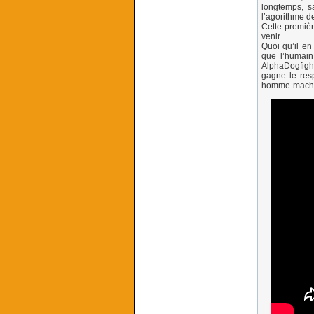
longtemps, sa
l’agorithme d
Cette premièr
venir.
Quoi qu’il en
que l’humain
AlphaDogfight 
gagne le resp
homme-machine