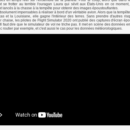
es en temps réel sur l'ensemble de la planète. Pour le coup, alors que dans l
t se frotter au terrible l'ouragan Laura qui sévit aux États-Unis en ce moment,
ont lancés à la chasse à la tempête pour obtenir des images époustouflantes.
solument impensables à réaliser à bord d'un véritable avion. Alors que la tempêt
as et la Louisiane, elle gagne l'intérieur des terres. Sans prendre d'autres ri
r chaise, les pilotes de Flight Simulator 2020 ont publié des captures d'écran épo
 Il faut dire que le simulateur de vol ne triche pas. Il met en scène des données e
ic routier par exemple, et c'est aussi le cas pour les données météorologiques.