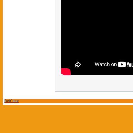
DotClear