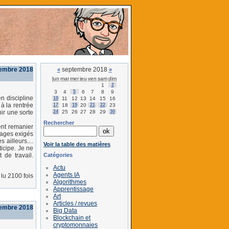
embre 2018
septembre 2018
«
»
lun
mar
mer
jeu
ven
sam
dim
1
2
3
4
5
6
7
8
9
en discipline
10
11
12
13
14
15
16
à la rentrée
17
18
19
20
21
22
23
24
25
26
27
28
29
30
nir une sorte
Rechercher
ent remanier
ntages exigés
ailleurs....
Voir la table des matières
icipe. Je ne
Catégories
 de travail.
Actu
Agents IA
lu 2100 fois
Algorithmes
Apprentissage
Art
Articles / revues
tembre 2018
Big Data
Blockchain et
cryptomonnaies