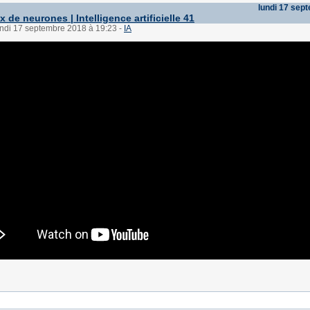
lundi 17 sep
 de neurones | Intelligence artificielle 41
undi 17 septembre 2018 à 19:23
-
IA