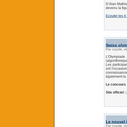
D’Alan Mathis
devenu la fig
Ecouter les 4
Swiss olym
Par coyote, 
L'Olympiade
(algorithmiqu
Les participa
ont l'occasio
connaissance
également la 
Le concours 
Site officiel :
Le nouvel 
Par coyote, 