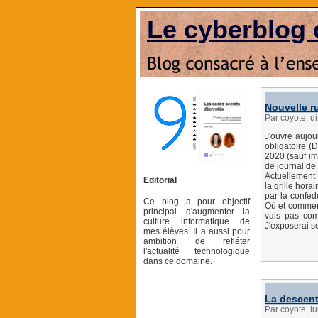
Le cyberblog 
Nouvelle r
Par coyote, 
J'ouvre aujou
obligatoire (
2020 (sauf imp
de journal de 
Actuellement 
Editorial
la grille hora
par la conféd
Ce blog a pour objectif
Où et comment
principal d'augmenter la
vais pas com
culture informatique de
J'exposerai s
mes élèves. Il a aussi pour
ambition de refléter
l'actualité technologique
dans ce domaine.
La descente
Par coyote, l