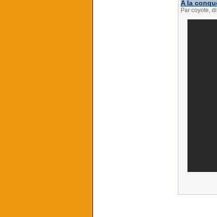
A la conqu
Par coyote, 