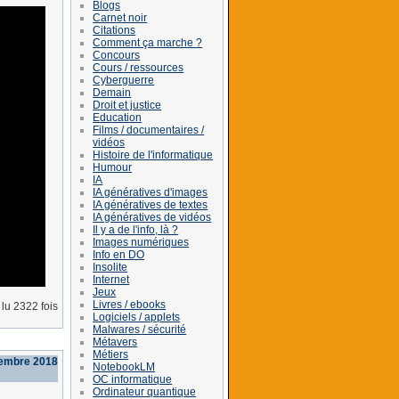
Blogs
Carnet noir
Citations
Comment ça marche ?
Concours
Cours / ressources
Cyberguerre
Demain
Droit et justice
Education
Films / documentaires /
vidéos
Histoire de l'informatique
Humour
IA
IA génératives d'images
IA génératives de textes
IA génératives de vidéos
Il y a de l'info, là ?
Images numériques
Info en DO
Insolite
Internet
Jeux
Livres / ebooks
lu 2322 fois
Logiciels / applets
Malwares / sécurité
Métavers
Métiers
tembre 2018
NotebookLM
OC informatique
Ordinateur quantique