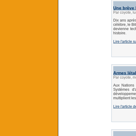
Une brève 
Par coyote, l
Dix ans après
célèbre, le Bi
devienne tech
histoire.
Lire l'article
Armes létal
Par coyote, 
Aux Nations 
Systèmes d'
développement
multiplient le
Lire l'article