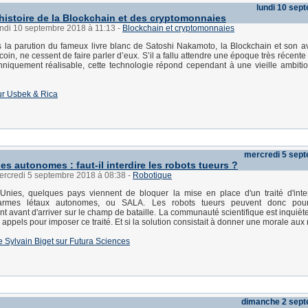
lundi 10 sep
histoire de la Blockchain et des cryptomonnaies
undi 10 septembre 2018 à 11:13
-
Blockchain et cryptomonnaies
 la parution du fameux livre blanc de Satoshi Nakamoto, la Blockchain et son av
tcoin, ne cessent de faire parler d’eux. S’il a fallu attendre une époque très récente
niquement réalisable, cette technologie répond cependant à une vieille ambitio
 sur Usbek & Rica
mercredi 5 sep
es autonomes : faut-il interdire les robots tueurs ?
mercredi 5 septembre 2018 à 08:38
-
Robotique
Unies, quelques pays viennent de bloquer la mise en place d'un traité d'inte
armes létaux autonomes, ou SALA. Les robots tueurs peuvent donc pours
 avant d'arriver sur le champ de bataille. La communauté scientifique est inquièt
s appels pour imposer ce traité. Et si la solution consistait à donner une morale aux
 de Sylvain Biget sur Futura Sciences
dimanche 2 sep