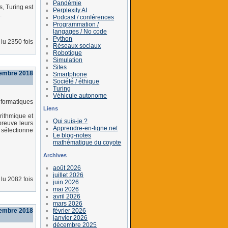
Pandémie
, Turing est
Perplexity AI
.
Podcast / conférences
Programmation /
langages / No code
Python
lu 2350 fois
Réseaux sociaux
Robotique
Simulation
Sites
tembre 2018
Smartphone
Société / éthique
Turing
Véhicule autonome
formatiques
Liens
rithmique et
Qui suis-je ?
preuve leurs
Apprendre-en-ligne.net
sélectionne
Le blog-notes
mathématique du coyote
Archives
août 2026
juillet 2026
lu 2082 fois
juin 2026
mai 2026
avril 2026
mars 2026
février 2026
tembre 2018
janvier 2026
décembre 2025