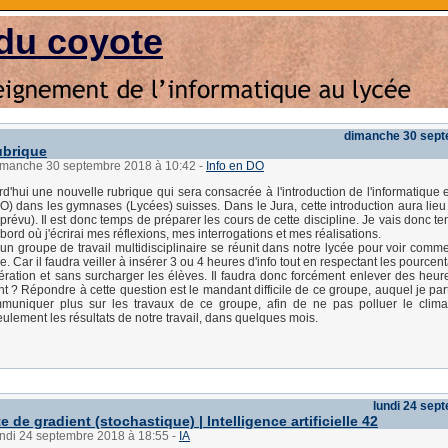
du coyote
dimanche 30 sept
ubrique
dimanche 30 septembre 2018 à 10:42
-
Info en DO
rd'hui une nouvelle rubrique qui sera consacrée à l'introduction de l'informatique 
DO) dans les gymnases (Lycées) suisses. Dans le Jura, cette introduction aura lieu 
révu). Il est donc temps de préparer les cours de cette discipline. Je vais donc te
bord où j'écrirai mes réflexions, mes interrogations et mes réalisations.
un groupe de travail multidisciplinaire se réunit dans notre lycée pour voir comm
ire. Car il faudra veiller à insérer 3 ou 4 heures d'info tout en respectant les pource
ération et sans surcharger les élèves. Il faudra donc forcément enlever des heures 
 ? Répondre à cette question est le mandant difficile de ce groupe, auquel je part
muniquer plus sur les travaux de ce groupe, afin de ne pas polluer le climat
eulement les résultats de notre travail, dans quelques mois.
lundi 24 sep
 de gradient (stochastique) | Intelligence artificielle 42
undi 24 septembre 2018 à 18:55
-
IA