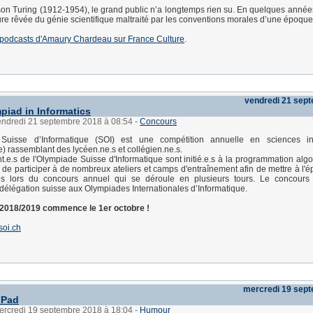
on Turing (1912-1954), le grand public n’a longtemps rien su. En quelques années
ure rêvée du génie scientifique maltraité par les conventions morales d’une époque
 podcasts d'Amaury Chardeau sur France Culture
.
vendredi 21 sep
piad in Informatics
vendredi 21 septembre 2018 à 08:54
-
Concours
 Suisse d’Informatique (SOI) est une compétition annuelle en sciences in
e) rassemblant des lycéen.ne.s et collégien.ne.s.
nt.e.s de l'Olympiade Suisse d'Informatique sont initié.e.s à la programmation algo
n de participer à de nombreux ateliers et camps d'entraînement afin de mettre à l'é
s lors du concours annuel qui se déroule en plusieurs tours. Le concours 
délégation suisse aux Olympiades Internationales d’Informatique.
2018/2019 commence le 1er octobre !
soi.ch
mercredi 19 sep
iPad
mercredi 19 septembre 2018 à 18:04
-
Humour