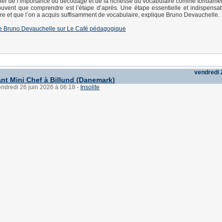
rler de l’importance du décodage et de la richesse du vocabulaire comme fondame
ouvent que comprendre est l’étape d’après. Une étape essentielle et indispensab
 lire et que l’on a acquis suffisamment de vocabulaire, explique Bruno Devauchelle.
e de Bruno Devauchelle sur Le Café pédagogique
vendredi 
ant Mini Chef à Billund (Danemark)
endredi 26 juin 2026 à 06:18
-
Insolite