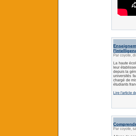
Enseigneme
l'intelligen
Par coyote, d
La haute éco
leur établisse
depuis la géné
universités f
chargé de miss
étudiants fra
Lire l'articl
Comprendre
Par coyote, s