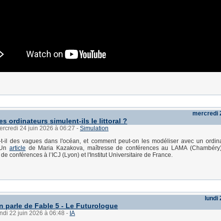
mercredi 
 ordinateurs simulent-ils le littoral ?
ercredi 24 juin 2026 à 06:27
-
Simulation
-t-il des vagues dans l'océan, et comment peut-on les modéliser avec un ordin
 Un
article
de Maria Kazakova, maîtresse de conférences au LAMA (Chambéry)
de conférences à l’ICJ (Lyon) et l'Institut Universitaire de France.
lundi 
on parle de Fable 5 - Le Futurologue
undi 22 juin 2026 à 06:48
-
IA