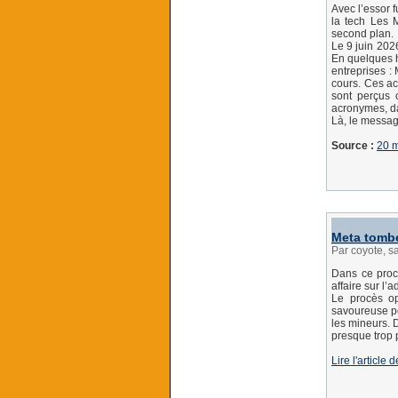
Avec l’essor f
la tech Les M
second plan.
Le 9 juin 202
En quelques h
entreprises :
cours. Ces act
sont perçus 
acronymes, da
Là, le message
Source :
20 m
Meta tombe
Par coyote, s
Dans ce procè
affaire sur l
Le procès o
savoureuse po
les mineurs. D
presque trop p
Lire l'article 