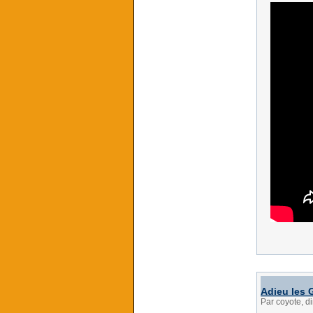
Adieu les
Par coyote, d