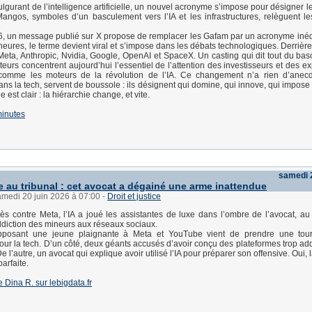
ulgurant de l’intelligence artificielle, un nouvel acronyme s’impose pour désigner 
angos, symboles d’un basculement vers l’IA et les infrastructures, relèguent 
6, un message publié sur X propose de remplacer les Gafam par un acronyme inéd
eures, le terme devient viral et s’impose dans les débats technologiques. Derrière
 Meta, Anthropic, Nvidia, Google, OpenAI et SpaceX. Un casting qui dit tout du ba
eurs concentrent aujourd’hui l’essentiel de l’attention des investisseurs et des exp
comme les moteurs de la révolution de l’IA. Ce changement n’a rien d’anecd
ns la tech, servent de boussole : ils désignent qui domine, qui innove, qui impose
 est clair : la hiérarchie change, et vite.
inutes
samedi 2
 au tribunal : cet avocat a dégainé une arme inattendue
amedi 20 juin 2026 à 07:00
-
Droit et justice
s contre Meta, l’IA a joué les assistantes de luxe dans l’ombre de l’avocat, a
’addiction des mineurs aux réseaux sociaux.
pposant une jeune plaignante à Meta et YouTube vient de prendre une tou
ur la tech. D’un côté, deux géants accusés d’avoir conçu des plateformes trop add
e l’autre, un avocat qui explique avoir utilisé l’IA pour préparer son offensive. Oui, 
arfaite.
de Dina R. sur lebigdata.fr