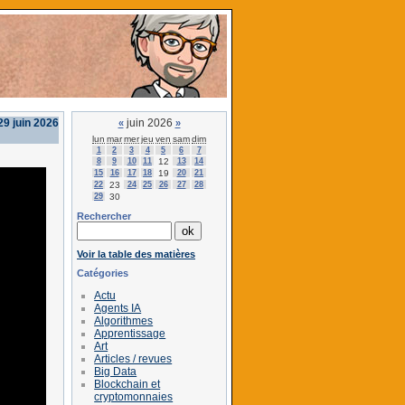
29 juin 2026
juin 2026
«
»
lun
mar
mer
jeu
ven
sam
dim
1
2
3
4
5
6
7
8
9
10
11
12
13
14
15
16
17
18
19
20
21
22
23
24
25
26
27
28
29
30
Rechercher
Voir la table des matières
Catégories
Actu
Agents IA
Algorithmes
Apprentissage
Art
Articles / revues
Big Data
Blockchain et
cryptomonnaies