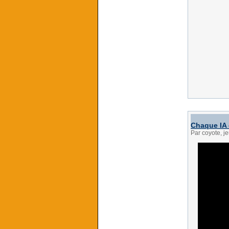
Chaque IA 
Par coyote, j