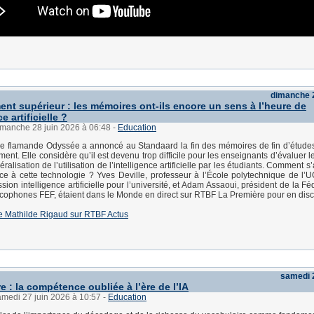
dimanche 2
nt supérieur : les mémoires ont-ils encore un sens à l’heure de
ce artificielle ?
imanche 28 juin 2026 à 06:48
-
Education
le flamande Odyssée a annoncé au Standaard la fin des mémoires de fin d’étude
ment. Elle considère qu’il est devenu trop difficile pour les enseignants d’évaluer
ralisation de l’utilisation de l’intelligence artificielle par les étudiants. Comment s
ace à cette technologie ? Yves Deville, professeur à l’École polytechnique de l’
ion intelligence artificielle pour l’université, et Adam Assaoui, président de la F
ncophones FEF, étaient dans le Monde en direct sur RTBF La Première pour en disc
e de Mathilde Rigaud sur RTBF Actus
samedi 2
 : la compétence oubliée à l’ère de l’IA
amedi 27 juin 2026 à 10:57
-
Education