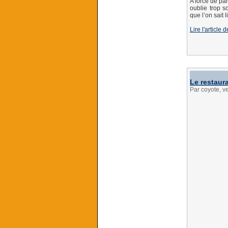
A force de pa
oublie trop s
que l’on sait
Lire l'articl
Le restaur
Par coyote, v