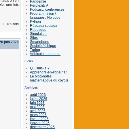
ntaux, on en
Pandémie
le, une fois
Perplexity AI
Podcast / conférences
Programmation /
langages / No code
Python
lu 189 fois
Réseaux sociaux
Robotique
Simulation
Sites
Smartphone
26 juin 2026
Société / éthique
Turing
Véhicule autonome
Liens
Qui suis-je ?
Apprendre-en-ligne.net
Le blog-notes
mathématique du coyote
Archives
août 2026
juillet 2026
juin 2026
mai 2026
avril 2026
mars 2026
février 2026
janvier 2026
décembre 2025