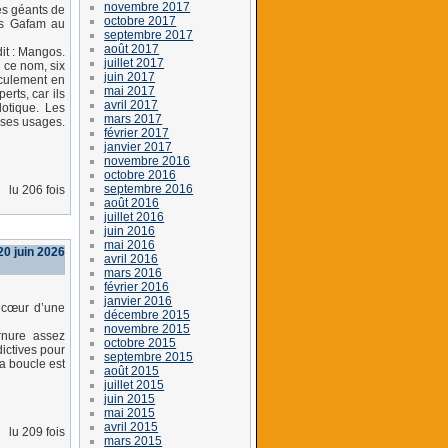
novembre 2017
les géants de
octobre 2017
les Gafam au
septembre 2017
août 2017
it : Mangos.
juillet 2017
 ce nom, six
juin 2017
sculement en
mai 2017
erts, car ils
avril 2017
otique. Les
mars 2017
 ses usages.
février 2017
janvier 2017
novembre 2016
octobre 2016
septembre 2016
lu 206 fois
août 2016
juillet 2016
juin 2016
mai 2016
0 juin 2026
avril 2016
mars 2016
février 2016
janvier 2016
u cœur d’une
décembre 2015
novembre 2015
rnure assez
octobre 2015
ictives pour
septembre 2015
la boucle est
août 2015
juillet 2015
juin 2015
mai 2015
avril 2015
lu 209 fois
mars 2015