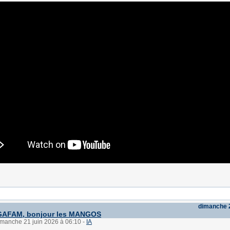
dimanche 2
 GAFAM, bonjour les MANGOS
imanche 21 juin 2026 à 06:10
-
IA