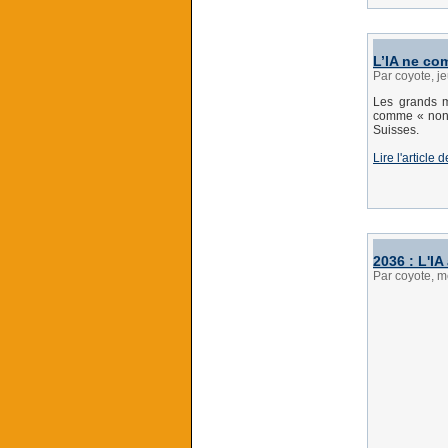
L’IA ne co
Par coyote, j
Les grands 
comme « nonan
Suisses.
Lire l'article
2036 : L'IA
Par coyote, m