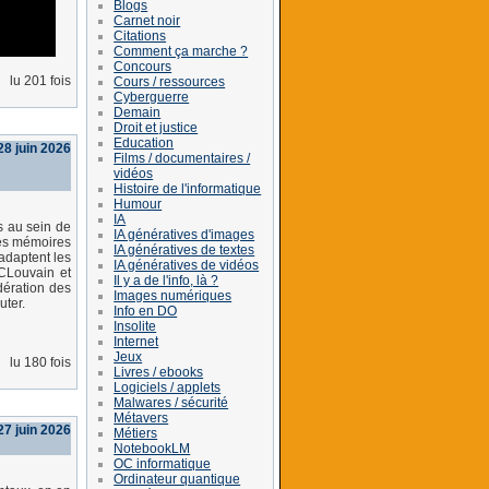
Blogs
Carnet noir
Citations
Comment ça marche ?
Concours
lu 201 fois
Cours / ressources
Cyberguerre
Demain
Droit et justice
Education
8 juin 2026
Films / documentaires /
vidéos
Histoire de l'informatique
Humour
IA
s au sein de
IA génératives d'images
 les mémoires
IA génératives de textes
’adaptent les
IA génératives de vidéos
UCLouvain et
Il y a de l'info, là ?
édération des
Images numériques
uter.
Info en DO
Insolite
Internet
Jeux
lu 180 fois
Livres / ebooks
Logiciels / applets
Malwares / sécurité
Métavers
7 juin 2026
Métiers
NotebookLM
OC informatique
Ordinateur quantique