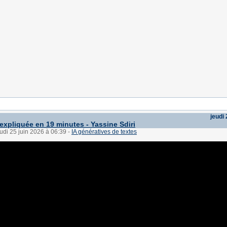
jeudi 
expliquée en 19 minutes - Yassine Sdiri
eudi 25 juin 2026 à 06:39
-
IA génératives de textes