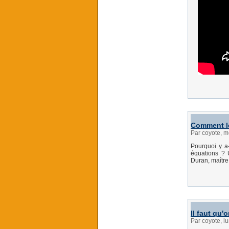
Comment les
Par coyote, m
Pourquoi y a
équations ?
Duran, maître 
Il faut qu'
Par coyote, l