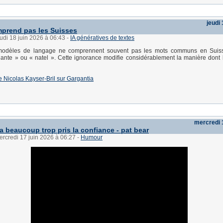
jeudi 
mprend pas les Suisses
eudi 18 juin 2026 à 06:43
-
IA génératives de textes
modèles de langage ne comprennent souvent pas les mots communs en Sui
te » ou « natel ». Cette ignorance modifie considérablement la manière dont l'I
 de Nicolas Kayser-Bril sur Gargantia
mercredi 
 a beaucoup trop pris la confiance - pat bear
ercredi 17 juin 2026 à 06:27
-
Humour