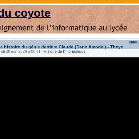
du coyote
lundi 
le histoire du génie derrière Claude (Dario Amodei) - Theyo
undi 29 juin 2026 à 06:31
-
Histoire de l'informatique