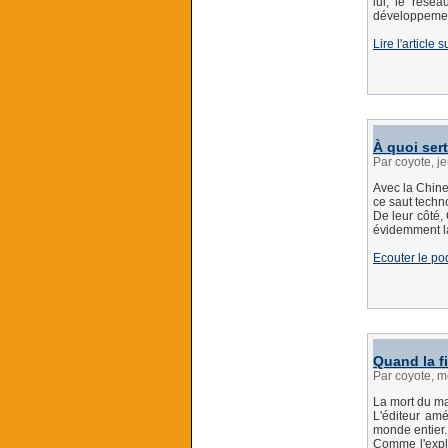
lui, le rése
développement
Lire l'article
À quoi ser
Par coyote, j
Avec la Chine 
ce saut techn
De leur côté,
évidemment la
Ecouter le po
Quand la fi
Par coyote, m
La mort du ma
L'éditeur amé
monde entier.
Comme l'expli