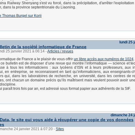
ina Railway Shenyang s'est vu forcé, dans la précipitation, d'arrêter l'exploitatio
an, dans la province septentrionale du Liaoning.
 de Thomas Burgel sur Korii
lundi 25 
lletin de la société informatique de France
undi 25 janvier 2021 à 06:14
-
Articles / revues
ormatique de France a le plaisir de vous offrir
un libre accès aux numéros de 1024
.
 ce bulletin est de disposer d’une revue qui montre l’informatique — science et t
sse à tous les informaticiens : aux lycéens d’ISN et à leurs professeurs, aux i
ui, en entreprise, se reconnaissent en tant qu’informaticiens, aux enseignants-c
s qui, dans les laboratoires de recherche, en université, dans les centres de 
es, ont chacun un domaine précis qu’ils maîtrisent mais veulent pouvoir avoir une
discipline.
ui paraît trois fois par an, est adressé sous format papier aux adhérents de la SIF.
dimanche 24 j
ata, le site qui vous aide à récupérer une copie de vos données
es
imanche 24 janvier 2021 à 07:20
-
Sites