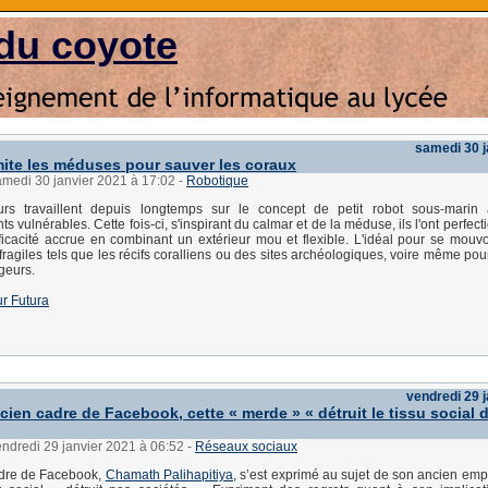
du coyote
samedi 30 j
mite les méduses pour sauver les coraux
amedi 30 janvier 2021 à 17:02
-
Robotique
rs travaillent depuis longtemps sur le concept de petit robot sous-marin
 vulnérables. Cette fois-ci, s'inspirant du calmar et de la méduse, ils l'ont perfecti
ficacité accrue en combinant un extérieur mou et flexible. L'idéal pour se mouv
ragiles tels que les récifs coralliens ou des sites archéologiques, voire même pou
geurs.
sur Futura
vendredi 29 
cien cadre de Facebook, cette « merde » « détruit le tissu social 
endredi 29 janvier 2021 à 06:52
-
Réseaux sociaux
dre de Facebook,
Chamath Palihapitiya
, s’est exprimé au sujet de son ancien emp