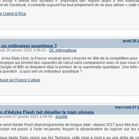
au social « détruit nos sociétés ». Exprimant des regrets quant à son implica
 de Facebook, il conseille aujourd’hui tout simplement de ne plus utiliser « cette 
 sur Usbek & Rica
jeudi 28 
t un ordinateur quantique ?
eudi 28 janvier 2021 à 06:01
-
OC informatique
et les Etats-Unis, la France voudrait ainsi s’inscrire en tête de la compétition pour
ologique qui promet des capacités de calcul sans comparaison avec ce que nous 
 Google et IBM se disputent déjà la primeur de la suprématie quantique. Une telle
 question : à quoi sert un ordinateur quantique ?
dcast sur France Culture
mercredi 27 j
n d'Adobe Flash fait dérailler le train chinois
ercredi 27 janvier 2021 à 09:58
-
Insolite
l-aimé Adobe Flash était programmée de longue date –depuis 2017 pour être tout à 
ricain est passé à l'acte mi-janvier, forçant la désactivation du logiciel sur les
que Apple Daily, repris par Ars Technica, cette mise à mort a eu une drôle de 