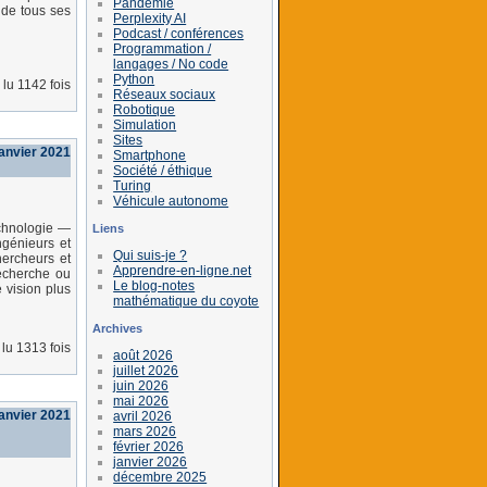
Pandémie
n de tous ses
Perplexity AI
Podcast / conférences
Programmation /
langages / No code
Python
lu 1142 fois
Réseaux sociaux
Robotique
Simulation
Sites
janvier 2021
Smartphone
Société / éthique
Turing
Véhicule autonome
echnologie —
Liens
ngénieurs et
Qui suis-je ?
hercheurs et
Apprendre-en-ligne.net
recherche ou
Le blog-notes
 vision plus
mathématique du coyote
Archives
lu 1313 fois
août 2026
juillet 2026
juin 2026
mai 2026
anvier 2021
avril 2026
mars 2026
février 2026
janvier 2026
décembre 2025