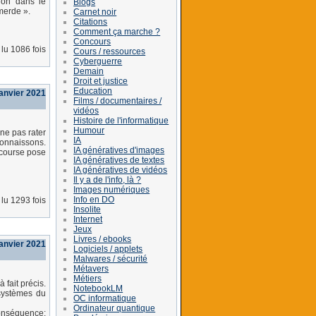
tion dans le
Blogs
merde ».
Carnet noir
Citations
Comment ça marche ?
Concours
lu 1086 fois
Cours / ressources
Cyberguerre
Demain
Droit et justice
Education
janvier 2021
Films / documentaires /
vidéos
Histoire de l'informatique
Humour
 ne pas rater
IA
connaissons.
IA génératives d'images
 course pose
IA génératives de textes
IA génératives de vidéos
Il y a de l'info, là ?
Images numériques
Info en DO
lu 1293 fois
Insolite
Internet
Jeux
Livres / ebooks
anvier 2021
Logiciels / applets
Malwares / sécurité
Métavers
Métiers
fait précis.
NotebookLM
 systèmes du
OC informatique
Ordinateur quantique
conséquence: