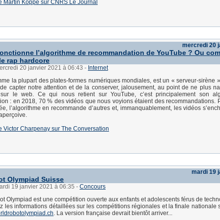
e de Martin Koppe sur CNRS Le Journal
mercredi 20 j
nctionne l’algorithme de recommandation de YouTube ? Ou comm
le rap hardcore
ercredi 20 janvier 2021 à 06:43
-
Internet
e la plupart des plates-formes numériques mondiales, est un « serveur-sirène ».
 de capter notre attention et de la conserver, jalousement, au point de ne plus na
s sur le web. Ce qui nous retient sur YouTube, c’est principalement son al
on : en 2018, 70 % des vidéos que nous voyions étaient des recommandations. 
ée, l’algorithme en recommande d’autres et, immanquablement, les vidéos s’enc
 aperçoive.
e de Victor Charpenay sur The Conversation
mardi 19 
ot Olympiad Suisse
ardi 19 janvier 2021 à 06:35
-
Concours
t Olympiad est une compétition ouverte aux enfants et adolescents férus de techn
 les informations détaillées sur les compétitions régionales et la finale nationale 
rldrobotolympiad.ch
. La version française devrait bientôt arriver...