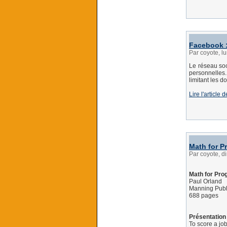
Facebook :
Par coyote, l
Le réseau soc
personnelles
limitant les d
Lire l'article
Math for 
Par coyote, d
Math for Pr
Paul Orland
Manning Publ
688 pages
Présentation 
To score a jo