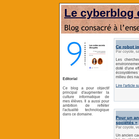
Le cyberblog 
Ce robot i
Par coyote, s
Les chercheu
environnements
doté d'une ef
écosystèmes f
milieu des na
Editorial
Lire l'article 
Ce blog a pour objectif
principal d'augmenter la
culture informatique de
mes élèves. Il a aussi pour
ambition de refléter
l'actualité technologique
dans ce domaine.
Pour un an
sociétés »
Par coyote, v
Un ancien ca