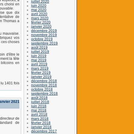
s kopecks, a
juillet 2020
rs choisi en
juin 2020
rouvable.
mai 2020
rise que dix
avril 2020
tentative de
mars 2020
fan Thomas a
février 2020
janvier 2020
décembre 2019
u mauvaise.
novembre 2019
abriquez vos
octobre 2019
s ces choses
septembre 2019
août 2019
juillet 2019
in d'être le
juin 2019
ement la tête
mai 2019
 bitcoins en
avril 2019
mars 2019
février 2019
janvier 2019
décembre 2018
lu 1401 fois
novembre 2018
octobre 2018
septembre 2018
août 2018
janvier 2021
juillet 2018
juin 2018
mai 2018
avril 2018
directeur de
mars 2018
tandard de
février 2018
janvier 2018
décembre 2017