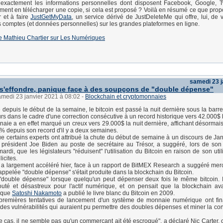
 exactement les informations personnelles dont disposent Facebook, Google, Tw
ent en télécharger une copie, si cela est proposé ? Voilà en résumé ce que pro
r et à faire
JustGetMyData
, un service dérivé de JustDeleteMe qui offre, lui, de 
 comptes (et données personnelles) sur les grandes plateformes en ligne.
e de Mathieu Chartier sur Les Numériques
samedi 23 j
 s'effondre, panique face à des soupçons de "double dépense"
amedi 23 janvier 2021 à 08:02
-
Blockchain et cryptomonnaies
e depuis le début de la semaine, le bitcoin est passé la nuit dernière sous la barr
urs dans le cadre d'une correction consécutive à un record historique vers 42.000$ l
aie a en effet marqué un creux vers 29.000$ la nuit dernière, affichant désormai
% depuis son record d'il y a deux semaines.
 certains experts ont attribué la chute du début de semaine à un discours de Jane
 président Joe Biden au poste de secrétaire au Trésor, a suggéré, lors de son
ardi, que les législateurs "réduisent" l'utilisation du Bitcoin en raison de son uti
licites.
 a largement accéléré hier, face à un rapport de BitMEX Research a suggéré mer
e appelée "double dépense" s'était produite dans la blockchain du Bitcoin.
double dépense" lorsque quelqu'un peut dépenser deux fois le même bitcoin. Il
uté et désastreux pour l'actif numérique, et on pensait que la blockchain ava
sque
Satoshi Nakamoto
a publié le livre blanc du Bitcoin en 2009.
s premières tentatives de lancement d'un système de monnaie numérique ont fi
des vulnérabilités qui auraient pu permettre des doubles dépenses et miner la co
e cas, il ne semble pas qu'un commerçant ait été escroqué", a déclaré Nic Carter, 