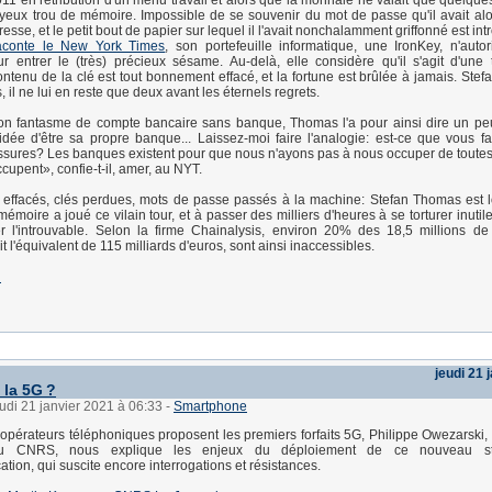
011 en rétribution d'un menu travail et alors que la monnaie ne valait que quelque
eux trou de mémoire. Impossible de se souvenir du mot de passe qu'il avait alo
esse, et le petit bout de papier sur lequel il l'avait nonchalamment griffonné est int
conte le New York Times
, son portefeuille informatique, une IronKey, n'auto
ur entrer le (très) précieux sésame. Au-delà, elle considère qu'il s'agit d'une 
contenu de la clé est tout bonnement effacé, et la fortune est brûlée à jamais. Ste
is, il ne lui en reste que deux avant les éternels regrets.
n fantasme de compte bancaire sans banque, Thomas l'a pour ainsi dire un pe
idée d'être sa propre banque... Laissez-moi faire l'analogie: est-ce que vous f
sures? Les banques existent pour que nous n'ayons pas à nous occuper de toute
ccupent», confie-t-il, amer, au NYT.
effacés, clés perdues, mots de passe passés à la machine: Stefan Thomas est lo
mémoire a joué ce vilain tour, et à passer des milliers d'heures à se torturer inutil
r l'introuvable. Selon la firme Chainalysis, environ 20% des 18,5 millions de
oit l'équivalent de 115 milliards d'euros, sont ainsi inaccessibles.
i
jeudi 21 
 la 5G ?
eudi 21 janvier 2021 à 06:33
-
Smartphone
 opérateurs téléphoniques proposent les premiers forfaits 5G, Philippe Owezarski, 
au CNRS, nous explique les enjeux du déploiement de ce nouveau s
tion, qui suscite encore interrogations et résistances.