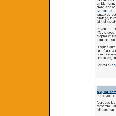
bitcoins en 2
un bien ennuy
créant son adr
Comme le ra
tentatives po
piratage, le 
fait huit essa
Revenu de so
«Toute cette 
propres chaus
dont elles s'o
Disques durs 
seul à qui la 
pour retrouve
circulation, s
Source :
Kori
À quoi sert
Par coyote, j
Alors que les
recherche 
télécommunica