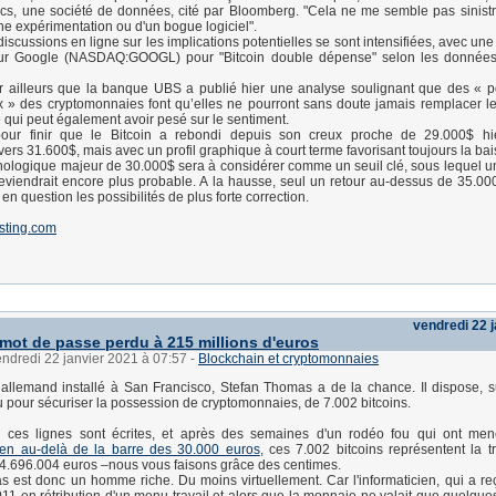
cs, une société de données, cité par Bloomberg. "Cela ne me semble pas sinist
'une expérimentation ou d'un bogue logiciel".
discussions en ligne sur les implications potentielles se sont intensifiées, avec u
sur Google (NASDAQ:GOOGL) pour "Bitcoin double dépense" selon les donnée
 ailleurs que la banque UBS a publié hier une analyse soulignant que des « po
 » des cryptomonnaies font qu’elles ne pourront sans doute jamais remplacer 
e qui peut également avoir pesé sur le sentiment.
our finir que le Bitcoin a rebondi depuis son creux proche de 29.000$ hie
vers 31.600$, mais avec un profil graphique à court terme favorisant toujours la bai
hologique majeur de 30.000$ sera à considérer comme un seuil clé, sous lequel u
eviendrait encore plus probable. A la hausse, seul un retour au-dessus de 35.000
n question les possibilités de plus forte correction.
sting.com
vendredi 22 
e mot de passe perdu à 215 millions d'euros
endredi 22 janvier 2021 à 07:57
-
Blockchain et cryptomonnaies
allemand installé à San Francisco, Stefan Thomas a de la chance. Il dispose, 
u pour sécuriser la possession de cryptomonnaies, de 7.002 bitcoins.
où ces lignes sont écrites, et après des semaines d'un rodéo fou qui ont men
ien au-delà de la barre des 30.000 euros
, ces 7.002 bitcoins représentent la t
.696.004 euros –nous vous faisons grâce des centimes.
 est donc un homme riche. Du moins virtuellement. Car l'informaticien, qui a re