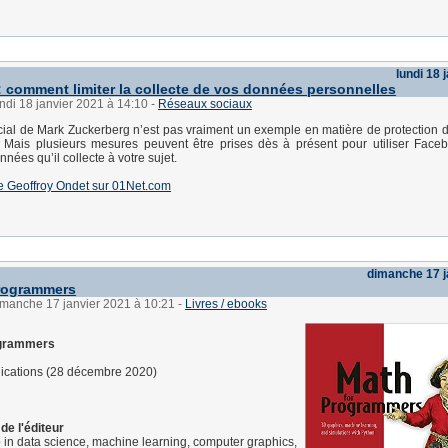
lundi 18 
 comment limiter la collecte de vos données personnelles
undi 18 janvier 2021 à 14:10
-
Réseaux sociaux
ial de Mark Zuckerberg n’est pas vraiment un exemple en matière de protection
. Mais plusieurs mesures peuvent être prises dès à présent pour utiliser Face
onnées qu’il collecte à votre sujet.
 de Geoffroy Ondet sur 01Net.com
dimanche 17 j
Programmers
imanche 17 janvier 2021 à 10:21
-
Livres / ebooks
ogrammers
ications (28 décembre 2020)
de l'éditeur
b in data science, machine learning, computer graphics,