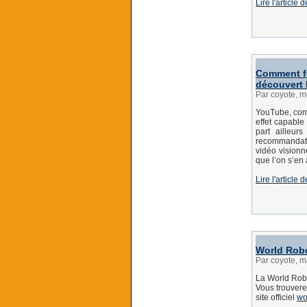
Lire l'articl
Comment fo
découvert 
Par coyote, m
YouTube, comm
effet capable
part ailleur
recommandati
vidéo visionn
que l’on s’en
Lire l'articl
World Rob
Par coyote, m
La World Robo
Vous trouverez
site officiel
wo