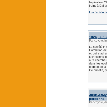
l'opérateur Ch
trains à Dali
Lire l'article
1024, le bu
Par coyote, l
La société inf
L’ambition de
et qui s’adre
techniciens q
aux chercheur
dans les écol
globale de la 
Ce bulletin, q
JustGetMyD
personnell
Par coyote, d