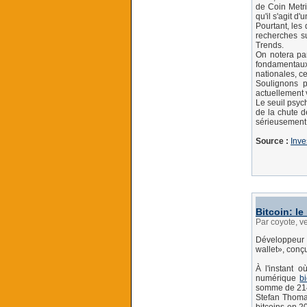
de Coin Metri
qu'il s'agit d
Pourtant, les 
recherches 
Trends.
On notera par
fondamentaux
nationales, c
Soulignons p
actuellement 
Le seuil psyc
de la chute d
sérieusement e
Source :
Inve
Bitcoin: l
Par coyote, v
Développeur 
wallet», conç
À l'instant 
numérique
b
somme de 214
Stefan Thomas