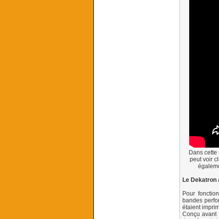
Dans cette 
peut voir 
égaleme
Le Dekatron 
Pour fonction
bandes perfor
étaient impri
Conçu avant l