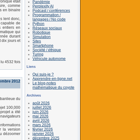
onique était
Pandémie
éaire, comme
Perplexity AI
s en binaire
Podcast / conférences
Programmation /
s lent donc,
langages / No code
s capable de
Python
s entiers en
Réseaux sociaux
rmatique qui
Robotique
année durant
Simulation
dix jours et
Sites
Smartphone
Société / éthique
Turing
Véhicule autonome
lu 4532 fois
Liens
Qui suis-je ?
Apprendre-en-ligne.net
vembre 2012
Le blog-notes
mathématique du coyote
Archives
 banlieue du
août 2026
juillet 2026
ojet 100,000
juin 2026
projet a été
mai 2026
 navigateurs
avril 2026
mars 2026
 informations
février 2026
r la version
janvier 2026
 ou dézoomer
décembre 2025