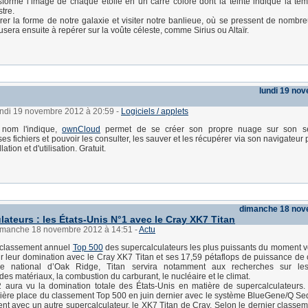
sforme l’image de chaque étoile en un carré coloré dont la teinte indique la te
stre.
er la forme de notre galaxie et visiter notre banlieue, où se pressent de nombre
sera ensuite à repérer sur la voûte céleste, comme Sirius ou Altaïr.
lundi 19 no
lundi 19 novembre 2012 à 20:59
-
Logiciels / applets
nom l'indique,
ownCloud
permet de se créer son propre nuage sur son se
s fichiers et pouvoir les consulter, les sauver et les récupérer via son navigateur 
lation et d'utilisation. Gratuit.
dimanche 18 nov
lateurs : les États-Unis N°1 avec le Cray XK7 Titan
dimanche 18 novembre 2012 à 14:51
-
Actu
classement annuel
Top 500
des supercalculateurs les plus puissants du moment voi
r leur domination avec le Cray XK7 Titan et ses 17,59 pétaflops de puissance de 
ire national d’Oak Ridge, Titan servira notamment aux recherches sur les
es matériaux, la combustion du carburant, le nucléaire et le climat.
 aura vu la domination totale des États-Unis en matière de supercalculateurs.
mière place du classement Top 500 en juin dernier avec le système BlueGene/Q Se
vent avec un autre supercalculateur, le XK7 Titan de Cray. Selon le dernier classe