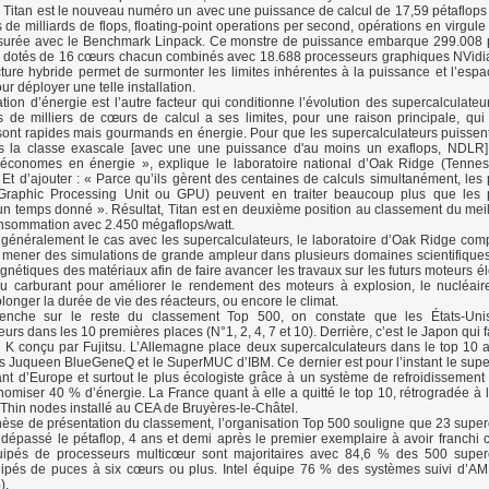
Titan est le nouveau numéro un avec une puissance de calcul de 17,59 pétaflops (
 de milliards de flops, floating-point operations per second, opérations en virgule 
urée avec le Benchmark Linpack. Ce monstre de puissance embarque 299.008 
dotés de 16 cœurs chacun combinés avec 18.688 processeurs graphiques NVidia
cture hybride permet de surmonter les limites inhérentes à la puissance et l’esp
r déployer une telle installation.
on d’énergie est l’autre facteur qui conditionne l’évolution des supercalculateur
 de milliers de cœurs de calcul a ses limites, pour une raison principale, qui
ont rapides mais gourmands en énergie. Pour que les supercalculateurs puissen
rs la classe exascale [avec une une puissance d'au moins un exaflops, NDLR],
 économes en énergie », explique le laboratoire national d’Oak Ridge (Tennes
n. Et d’ajouter : « Parce qu’ils gèrent des centaines de calculs simultanément, les
Graphic Processing Unit ou GPU) peuvent en traiter beaucoup plus que les 
un temps donné ». Résultat, Titan est en deuxième position au classement du meil
nsommation avec 2.450 mégaflops/watt.
énéralement le cas avec les supercalculateurs, le laboratoire d’Oak Ridge comp
r mener des simulations de grande ampleur dans plusieurs domaines scientifiqu
gnétiques des matériaux afin de faire avancer les travaux sur les futurs moteurs él
u carburant pour améliorer le rendement des moteurs à explosion, le nucléair
olonger la durée de vie des réacteurs, ou encore le climat.
penche sur le reste du classement Top 500, on constate que les États-Uni
urs dans les 10 premières places (N°1, 2, 4, 7 et 10). Derrière, c’est le Japon qui f
e K conçu par Fujitsu. L’Allemagne place deux supercalculateurs dans le top 10 
s Juqueen BlueGeneQ et le SuperMUC d’IBM. Ce dernier est pour l’instant le supe
ant d’Europe et surtout le plus écologiste grâce à un système de refroidissement
omiser 40 % d’énergie. La France quant à elle a quitté le top 10, rétrogradée à 
 Thin nodes installé au CEA de Bruyères-le-Châtel.
èse de présentation du classement, l’organisation Top 500 souligne que 23 super
u dépassé le pétaflop, 4 ans et demi après le premier exemplaire à avoir franchi c
ipés de processeurs multicœur sont majoritaires avec 84,6 % des 500 superc
ipés de puces à six cœurs ou plus. Intel équipe 76 % des systèmes suivi d’AM
).