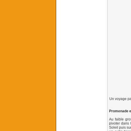
Un voyage parm
Promenade en
Au faible gro
pivoter dans 
Soleil puis s