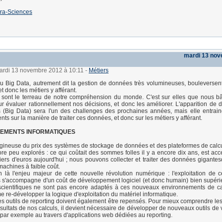
ra-Sciences
mardi 13 no
mardi 13 novembre 2012 à 10:11
-
Métiers
du Big Data, autrement dit la gestion de données très volumineuses, bouleversen
 et donc les métiers y afférant.
sont le terreau de notre compréhension du monde. C'est sur elles que nous bâ
r évaluer rationnellement nos décisions, et donc les améliorer. L'apparition de 
 (Big Data) sera l'un des challenges des prochaines années, mais elle entrai
ts sur la manière de traiter ces données, et donc sur les métiers y afférant.
EMENTS INFORMATIQUES
igineuse du prix des systèmes de stockage de données et des plateformes de calc
re peu explorés : ce qui coûtait des sommes folles il y a encore dix ans, est acc
iers d'euros aujourd'hui ; nous pouvons collecter et traiter des données gigante
chines à faible coût.
n là l'enjeu majeur de cette nouvelle révolution numérique : l'exploitation de
s'accompagne d'un coût de développement logiciel (et donc humain) bien supérieu
 scientifiques ne sont pas encore adaptés à ces nouveaux environnements de calc
e re-développer la logique d'exploitation du matériel informatique.
 les outils de reporting doivent également être repensés. Pour mieux comprendre le
ésultats de nos calculs, il devient nécessaire de développer de nouveaux outils de 
, par exemple au travers d'applications web dédiées au reporting.