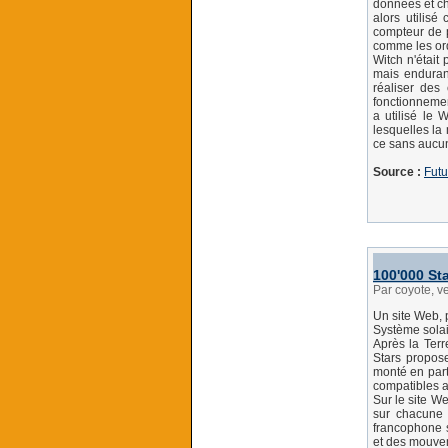
données et ch
alors utilis
compteur de p
comme les ord
Witch n'était
mais endurant
réaliser des 
fonctionnemen
a utilisé le 
lesquelles la
ce sans aucun
Source :
Futu
100'000 Sta
Par coyote, 
Un site Web, 
Système solair
Après la Terr
Stars propose
monté en part
compatibles 
Sur le site We
sur chacune d
francophone s
et des mouvem