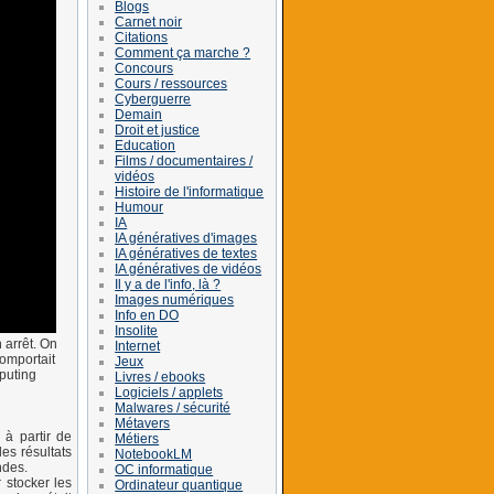
Blogs
Carnet noir
Citations
Comment ça marche ?
Concours
Cours / ressources
Cyberguerre
Demain
Droit et justice
Education
Films / documentaires /
vidéos
Histoire de l'informatique
Humour
IA
IA génératives d'images
IA génératives de textes
IA génératives de vidéos
Il y a de l'info, là ?
Images numériques
Info en DO
Insolite
 arrêt. On
Internet
omportait
Jeux
puting
Livres / ebooks
Logiciels / applets
Malwares / sécurité
Métavers
 à partir de
Métiers
es résultats
NotebookLM
ndes.
OC informatique
 stocker les
Ordinateur quantique