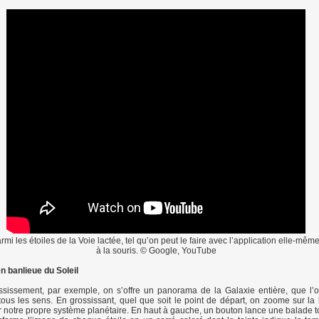
i les étoiles de la Voie lactée, tel qu’on peut le faire avec l’application elle-même
à la souris. © Google, YouTube
 banlieue du Soleil
ssissement, par exemple, on s’offre un panorama de la Galaxie entière, que l’o
tous les sens. En grossissant, quel que soit le point de départ, on zoome sur la
ur notre propre système planétaire. En haut à gauche, un bouton lance une balade to