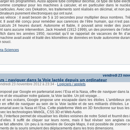
arger les programmes. Aussi appelé tube compteur décimal, ce type de tube électr
é comme compteur pour les machines à calculer, et en particulier dans le nucl
articules. Avec ces Dekatron, les traitements sont réalisés en décimal, et non pa
inateurs purement électroniques qui ont suivi.
 pas véloce : il avait besoin de 5 à 10 secondes pour multiplier deux nombres. Trè
. Il avait été conçu pour remédier aux carences de l’être humain, qui n’est pa
calculs 24 heures durant. Autonome et fiable, il pouvait ainsi rester des jour
t sans aucune intervention. Jack Howlett (1912-1999), un des pionniers de l’info
Witch dans les années 1950, racontait qu’il se rappelait de vacances de fin d’
 machine avait avalé et traité des kilomètres de données en toute autonomie durant 
 souci.
ra-Sciences
vendredi 23 no
rs : naviguer dans la Voie lactée depuis un ordinateur
vendredi 23 novembre 2012 à 23:34
-
Logiciels / applets
proposé par Google en partenariat avec l’Esa et la Nasa, offre de naviguer dans la
e et de visualiser notre galaxie, la Voie lactée. Un joli voyage…
e et ses océans, Google propose une escapade dans les étoiles. L'ambitieux pr
 en effet de naviguer au sein de la Voie lactée et de ses milliards d'étoiles. Le 
enariat avec la Nasa et l’Esa. Cette plateforme Web en 3D fonctionne sur tous les
avec les technologies WebGL, CSS 3D et Web Audio.
b, l’interface permet de visualiser les étoiles voisines de notre Soleil et fournit des
’elles. Il suffit de cliquer sur leurs noms, mais il faut réviser son anglais ca
e fait attendre. Un peu à la manière de Google Maps, il est possible de zoomer
ents de la souris simulent des déplacements dans les trois dimensions.