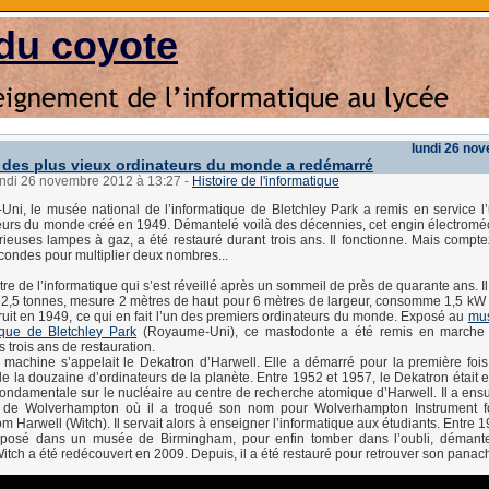
du coyote
lundi 26 no
n des plus vieux ordinateurs du monde a redémarré
lundi 26 novembre 2012 à 13:27
-
Histoire de l'informatique
i, le musée national de l’informatique de Bletchley Park a remis en service l
eurs du monde créé en 1949. Démantelé voilà des décennies, cet engin électromé
curieuses lampes à gaz, a été restauré durant trois ans. Il fonctionne. Mais compte
condes pour multiplier deux nombres...
re de l’informatique qui s’est réveillé après un sommeil de près de quarante ans. Il
e 2,5 tonnes, mesure 2 mètres de haut pour 6 mètres de largeur, consomme 1,5 kW d’
truit en 1949, ce qui en fait l’un des premiers ordinateurs du monde. Exposé au
mus
ique de Bletchley Park
(Royaume-Uni), ce mastodonte a été remis en marche
 trois ans de restauration.
la machine s’appelait le Dekatron d’Harwell. Elle a démarré pour la première foi
 de la douzaine d’ordinateurs de la planète. Entre 1952 et 1957, le Dekatron était 
fondamentale sur le nucléaire au centre de recherche atomique d’Harwell. Il a ensu
té de Wolverhampton où il a troqué son nom pour Wolverhampton Instrument f
 Harwell (Witch). Il servait alors à enseigner l’informatique aux étudiants. Entre 
reposé dans un musée de Birmingham, pour enfin tomber dans l’oubli, démant
Witch a été redécouvert en 2009. Depuis, il a été restauré pour retrouver son panach