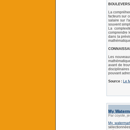
BOULEVERS
La compréhens
facteurs sur 
salaire sur l
souvent simple
La complexit
comprendre le
dans la prévi
mathématique
CONNAISSAN
Les nouveaux
mathématiques
avant de trou
disciplinaire
pouvant adres
Source :
Le 
My Waterm
Par coyote, 
My watermar
sélectionnées,