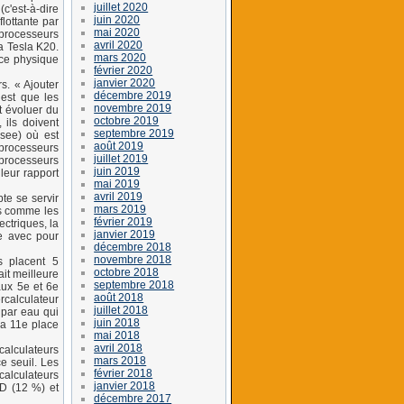
juillet 2020
c'est-à-dire
juin 2020
flottante par
mai 2020
processeurs
avril 2020
 Tesla K20.
mars 2020
ace physique
février 2020
janvier 2020
s. « Ajouter
décembre 2019
 est que les
novembre 2019
t évoluer du
octobre 2019
 ils doivent
septembre 2019
see) où est
août 2019
 processeurs
juillet 2019
processeurs
juin 2019
leur rapport
mai 2019
avril 2019
te se servir
mars 2019
es comme les
février 2019
ectriques, la
janvier 2019
e avec pour
décembre 2018
novembre 2018
s placent 5
octobre 2018
ait meilleure
septembre 2018
aux 5e et 6e
août 2018
rcalculateur
juillet 2018
 par eau qui
juin 2018
la 11e place
mai 2018
avril 2018
calculateurs
mars 2018
e seuil. Les
février 2018
alculateurs
janvier 2018
D (12 %) et
décembre 2017