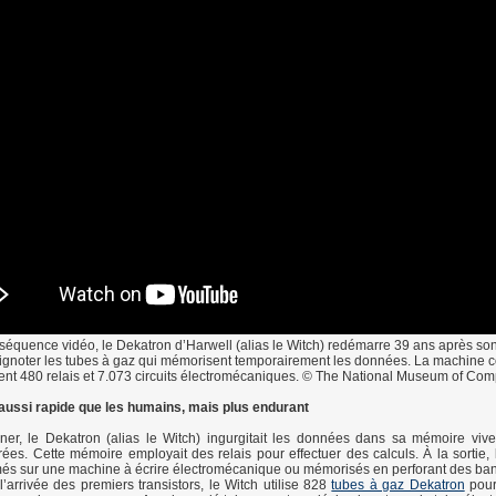
séquence vidéo, le Dekatron d’Harwell (alias le Witch) redémarre 39 ans après son
clignoter les tubes à gaz qui mémorisent temporairement les données. La machine c
nt 480 relais et 7.073 circuits électromécaniques. © The National Museum of Com
aussi rapide que les humains, mais plus endurant
ner, le Dekatron (alias le Witch) ingurgitait les données dans sa mémoire vive
ées. Cette mémoire employait des relais pour effectuer des calculs. À la sortie, l
més sur une machine à écrire électromécanique ou mémorisés en perforant des ba
’arrivée des premiers transistors, le Witch utilise 828
tubes à gaz Dekatron
pour