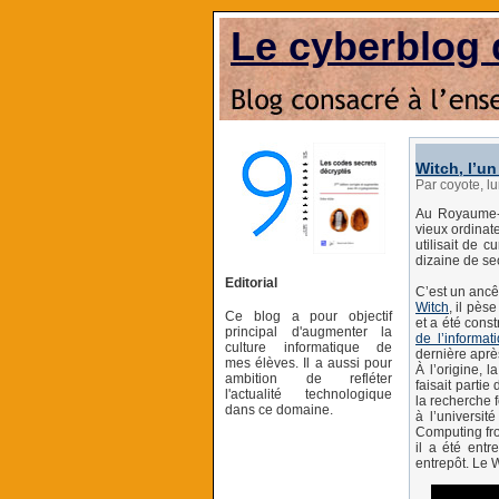
Le cyberblog 
Witch, l’u
Par coyote, 
Au Royaume-Un
vieux ordinat
utilisait de 
dizaine de se
Editorial
C’est un ancêt
Witch
, il pès
Ce blog a pour objectif
et a été cons
principal d'augmenter la
de l’informat
culture informatique de
dernière après
mes élèves. Il a aussi pour
À l’origine, 
ambition de refléter
faisait partie
l'actualité technologique
la recherche 
dans ce domaine.
à l’universi
Computing from
il a été ent
entrepôt. Le 