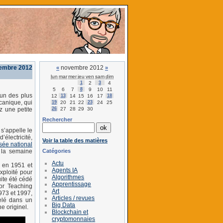
vembre 2012
novembre 2012
«
»
lun
mar
mer
jeu
ven
sam
dim
1
2
3
4
5
6
7
8
9
10
11
’un des plus
12
13
14
15
16
17
18
canique, qui
19
20
21
22
23
24
25
26
27
28
29
30
z une petite
Rechercher
 s’appelle le
électricité,
Voir la table des matières
ée national
Catégories
 la semaine
Actu
s en 1951 et
Agents IA
exploité pour
Algorithmes
ite été cédé
Apprentissage
or Teaching
Art
1973 et 1997,
Articles / revues
elé dans un
Big Data
e originel.
Blockchain et
cryptomonnaies