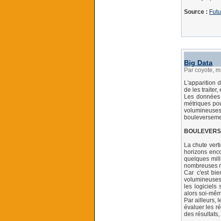
Source :
Futu
Big Data
Par coyote, 
L'apparition 
de les traiter,
Les données 
métriques pou
volumineuses
bouleversemen
BOULEVERS
La chute vert
horizons enco
quelques mill
nombreuses ma
Car c'est bie
volumineuses 
les logiciels
alors soi-mêm
Par ailleurs,
évaluer les r
des résultats