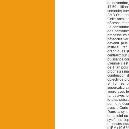
de novembre, 
17,59 millions
seconde) mes
AMD Opteron 
Cette archite
nécessaire pou
La consommati
des centaines
processeurs s
pétaoctet ve
devenir plus
installé Tita
graphiques (
centraux sur 
puissance/co
Comme c’est g
de Titan pou
propriétés ma
combustion d
objectif de pr
Si l’on se 
supercalculate
figure avec l
rangs avec le
le plus puiss
permet d’écon
avec le Curie
Dans sa synth
ont atteint o
systèmes équ
recensés équ
d’IBM (10,6 %