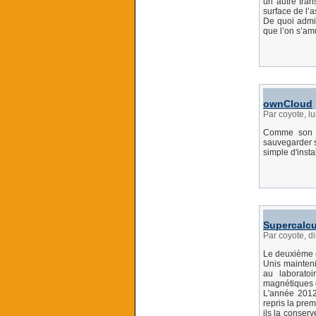
un autre tran
surface de l’a
De quoi admir
que l’on s’amu
ownCloud
Par coyote, 
Comme son 
sauvegarder se
simple d'instal
Supercalcu
Par coyote, 
Le deuxième 
Unis mainteni
au laborato
magnétiques d
L'année 2012
repris la pre
ils la conser