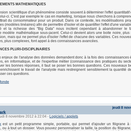
EMENTS MATHEMATIQUES
ion scientifique d'un phénomène consiste souvent à déterminer l'effet quantitatif d
celui-ci. C'est par exemple le cas en marketing, lorsque nous cherchons à comprendr
'attrait du consommateur pour un produit. Dans ce contexte, les modélisations pr
s (modèles linéaires) afin de permettre d'isoler et de quantifier l'effet d'une variabl
é et la richesse des "Big Data" nous incitent cependant à abandonner le 
 modèle mathématique sous-jacent. Celui-ci devient alors une boite noire, plus
sion, mais qui ne permet plus d'isoler l'effet de chacune des variables. Ces nouv
s, plus complexes, font appel à des connaissances avancées.
CES PLURI-DISCIPLINAIRES
 enjeux de l'analyse des données demandent donc à la fois des connaissances 
, en informatique, et de l'expertise métier (connaissance des pratiques du secteu
ver les bonnes réponses, il faut se poser les bonnes questions. Ces nouveaux be
s enrichissent le travail de l'analyste mais restreignent sensiblement la quantité 
ser ces questions.
Monde
jeudi 8 no
ark
jeudi 8 novembre 2012 à 22:04
-
Logiciels / applets
k
est un petit programme simple, portable, qui permet d'ajouter un filigrane 
 ou à tout un dossier. Vous pouvez personnaliser la taille, la position du filigrane