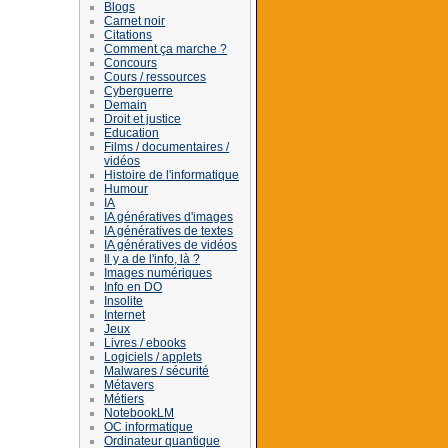
Blogs
Carnet noir
Citations
Comment ça marche ?
Concours
Cours / ressources
Cyberguerre
Demain
Droit et justice
Education
Films / documentaires /
vidéos
Histoire de l'informatique
Humour
IA
IA génératives d'images
IA génératives de textes
IA génératives de vidéos
Il y a de l'info, là ?
Images numériques
Info en DO
Insolite
Internet
Jeux
Livres / ebooks
Logiciels / applets
Malwares / sécurité
Métavers
Métiers
NotebookLM
OC informatique
Ordinateur quantique