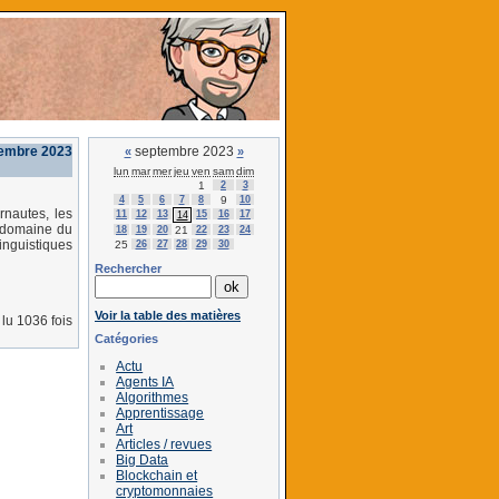
tembre 2023
septembre 2023
«
»
lun
mar
mer
jeu
ven
sam
dim
1
2
3
4
5
6
7
8
9
10
rnautes, les
11
12
13
15
16
17
14
e domaine du
18
19
20
21
22
23
24
inguistiques
25
26
27
28
29
30
Rechercher
Voir la table des matières
lu 1036 fois
Catégories
Actu
Agents IA
Algorithmes
Apprentissage
Art
Articles / revues
Big Data
Blockchain et
cryptomonnaies