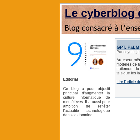
Le cyberblog 
GPT, PaLM,
Par coyote, j
Au coeur mêm
modèles de la
traitement du
tels que les 
Editorial
Lire l'articl
Ce blog a pour objectif
principal d'augmenter la
culture informatique de
mes élèves. Il a aussi pour
ambition de refléter
l'actualité technologique
dans ce domaine.