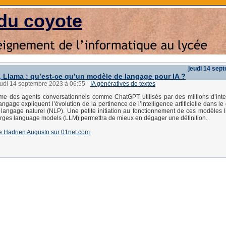
du coyote
jeudi 14 sep
 Llama : qu’est-ce qu’un modèle de langage pour IA ?
eudi 14 septembre 2023 à 06:55
-
IA génératives de textes
e des agents conversationnels comme ChatGPT utilisés par des millions d’inte
ngage expliquent l’évolution de la pertinence de l’intelligence artificielle dans l
 langage naturel (NLP). Une petite initiation au fonctionnement de ces modèles l
larges language models (LLM) permettra de mieux en dégager une définition.
e de Hadrien Augusto sur 01net.com