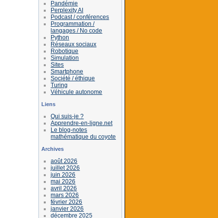
Pandémie
Perplexity AI
Podcast / conférences
Programmation /
langages / No code
Python
Réseaux sociaux
Robotique
Simulation
Sites
Smartphone
Société / éthique
Turing
Véhicule autonome
Liens
Qui suis-je ?
Apprendre-en-ligne.net
Le blog-notes
mathématique du coyote
Archives
août 2026
juillet 2026
juin 2026
mai 2026
avril 2026
mars 2026
février 2026
janvier 2026
décembre 2025