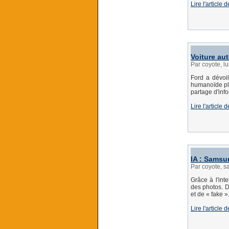
Lire l'article 
Voiture au
Par coyote, l
Ford a dévoi
humanoïde pli
partage d'inf
Lire l'article
IA : Samsu
Par coyote, 
Grâce à l'int
des photos. D
et de « fake »
Lire l'article