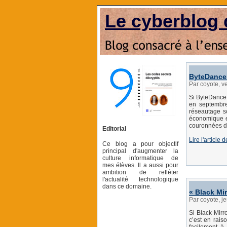
Le cyberblog 
ByteDance 
Par coyote, v
Si ByteDance 
en septembre,
réseautage s
économique et
couronnées d
Editorial
Lire l'article
Ce blog a pour objectif
principal d'augmenter la
culture informatique de
mes élèves. Il a aussi pour
ambition de refléter
l'actualité technologique
dans ce domaine.
« Black Mir
Par coyote, j
Si Black Mirr
c’est en rais