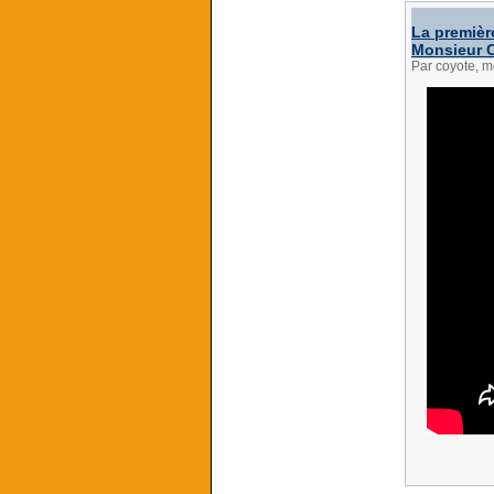
La premièr
Monsieur 
Par coyote, m