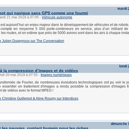
mardi 
obot qui navigue sans GPS comme une fourmi
ardi 21 mai 2019 à 07:05
-
Véhicule autonome
 est aujourd’hui un enjeu majeur dans le développement de véhicules et de robot
compte en moyenne 5 000 porte-conteneurs en service, plus d’un milliard de 
r les routes, et on estime que près de 5000 avions sont dans les airs à chaque insta
e de Julien Dupeyroux sur The Conversation
lundi
 à la compression d’images et de vidéos
undi 20 mai 2019 à 07:55
-
Images numériques
ansformée de Fourier, de nombreuses évolutions technologiques ont pu voir le jou
 essentiel en traitement d'images a rendu possible la compression d'images f
t de vidéos avec le format MPEG !
 de Christine Guillemot & Aline Roumy sur Interstices
dimanche 
 les pauvres, contact humain pour les riches