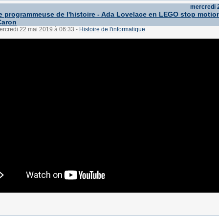
mercredi 
e programmeuse de l'histoire - Ada Lovelace en LEGO stop motion
Caron
ercredi 22 mai 2019 à 06:33
-
Histoire de l'informatique