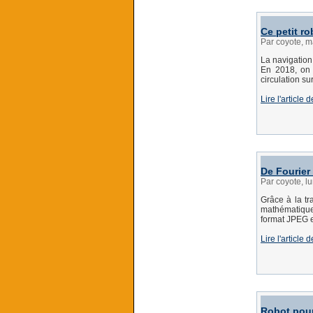
Ce petit r
Par coyote, m
La navigation
En 2018, on 
circulation su
Lire l'articl
De Fourier
Par coyote, l
Grâce à la tr
mathématique
format JPEG e
Lire l'article
Robot pour