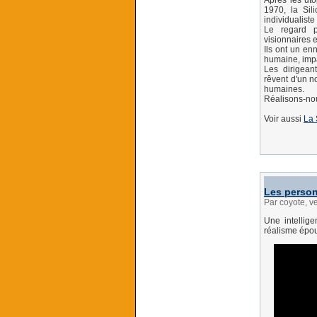
Après les uto
1970, la Sil
individualiste 
Le regard p
visionnaires e
Ils ont un enn
humaine, impa
Les dirigean
rêvent d'un n
humaines.
Réalisons-nou
Voir aussi
La 
Les person
Par coyote, v
Une intellig
réalisme épou