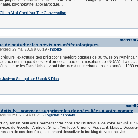
la plupart des situations. Inquiétante car la technologie y est hostile : addictiv
iénante, psychopathe, apocalyptique…
 d'Oihab Allal-Chérif sur The Conversation
mercredi 
ue de perturber les prévisions météorologiques
ercredi 29 mai 2019 à 06:19
-
Insolite
t réduire l'exactitude des prédictions météorologiques de 30 %, selon l'Américain
l’agence numérique d’observation océanique et atmosphérique (NOAA). Il a décla
ricain que les États-Unis devront faire face à un « retour dans les années 1980 e
 de Justyne Stengel sur Usbek & Rica
mardi 
Activity : comment supprimer les données liées à votre compte
ardi 28 mai 2019 à 06:43
-
Logiciels / applets
vity est un outil vous permettant de consulter l’historique de votre activité sur l
ervices de Google : Android, Gmail, YouTube, Chrome, Assistant, Maps... Décou
pression de ces données, et comment désactiver le tracking de votre activité.