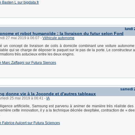
de Basten L sur bigdata.fr
lundi
tonome et robot humanoïde : la livraison du futur selon Ford
undi 27 mai 2019 à 06:07
-
Véhicule autonome
lé un concept de livraison de colis à domicile combinant une voiture autonome
able qui se charge de déposer le paquet sur le pas de la porte. Le constructeur 
ormations très astucieux entre les deux engins.
 de Marc Zaffagni sur Futura Siences
samedi 
ng donne vie à la Joconde et d'autres tableaux
samedi 25 mai 2019 à 06:41
-
IA
elligence artificielle, Samsung est parvenu à animer de manière très réaliste des
errière cette innovation, il y a la technique décriée deepfake, contraction de « de
.
 de Fabrice Aulcert sur Futura Sciences