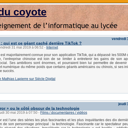
du coyote
vendredi 
: qui est ce géant caché derrière TikTok ?
endredi 31 mai 2019 à 06:52
-
Internet
est majoritairement connue pour son application TikTok, qui a dépassé les 500M d’
 l’entreprise chinoise est loin de se limiter à entretenir les gains de son ap
ocial. Ses ambitions sont énormes, et pourraient bien lui permettre de deveni
 numérique du même poids que certains géants américains ou chinois, si ses init
e succès.
 de Mathias Lapierre sur Siècle Digital
jeudi
ror » ou le côté obscur de la technologie
eudi 30 mai 2019 à 07:50
-
Films / documentaires / vidéos
or est l’une des séries les plus fascinantes et les plus inquiétantes des dix derni
on de son personnage principal : la technologie. Fascinante car le spectateur peut 