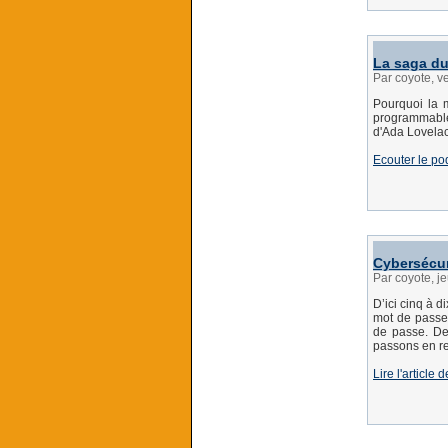
La saga du
Par coyote, v
Pourquoi la 
programmable, 
d'Ada Lovela
Ecouter le po
Cybersécur
Par coyote, j
D’ici cinq à 
mot de passe 
de passe. De 
passons en re
Lire l'article