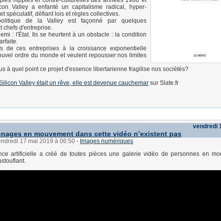
pies hippies et contre-culturelles des années 1960 et
icon Valley a enfanté un capitalisme radical, hyper-
et spéculatif, défiant lois et règles collectives.
olitique de la Valley est façonné par quelques
t chefs d'entreprise.
emi : l'État. Ils se heurtent à un obstacle : la condition
rfaite.
ts de ces entreprises à la croissance exponentielle
ouvel ordre du monde et veulent repousser nos limites
s à quel point ce projet d'essence libertarienne fragilise nos sociétés?
Silicon Valley était un rêve, elle est devenue cauchemar
sur Slate.fr
vendredi 
nages en mouvement dans cette vidéo n’existent pas
endredi 17 mai 2019 à 06:50
-
Images numériques
ence artificielle a créé de toutes pièces une galerie vidéo de personnes en 
stouflant.