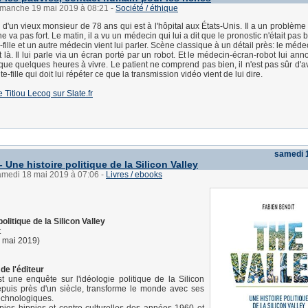
dimanche 19 mai 2019 à 08:21
-
Société / éthique
re d'un vieux monsieur de 78 ans qui est à l'hôpital aux États-Unis. Il a un problèm
ne va pas fort. Le matin, il a vu un médecin qui lui a dit que le pronostic n'était pas b
-fille et un autre médecin vient lui parler. Scène classique à un détail près: le méde
là. Il lui parle via un écran porté par un robot. Et le médecin-écran-robot lui ann
s que quelques heures à vivre. Le patient ne comprend pas bien, il n'est pas sûr d'
ite-fille qui doit lui répéter ce que la transmission vidéo vient de lui dire.
de Titiou Lecoq sur Slate.fr
samedi 
- Une histoire politique de la Silicon Valley
samedi 18 mai 2019 à 07:06
-
Livres / ebooks
olitique de la Silicon Valley
t
2 mai 2019)
de l'éditeur
t une enquête sur l'idéologie politique de la Silicon
epuis près d'un siècle, transforme le monde avec ses
echnologiques.