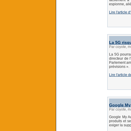
facilement à 
espionne, al
Lire l'article
La 5G risq
Par coyote, m
La 5G pourrai
directeur de 
Parlement amé
prévisions ».
Lire l'article
Google My 
Par coyote, m
Google My Acti
produits et s
exiger la sup