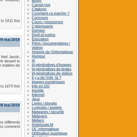
e, invasive,
Blogs
Carnet noir
Citations
Comment ça marche ?
Concours
lu 1811 fois
Cours / ressources
Cyberguerre
Demain
Droit et justice
Education
29 mai 2019
Films / documentaires /
vidéos
Histoire de l'informatique
Humour
 Neil Jacob,
IA
ré devant le
IA génératives d'images
n matière de
IA génératives de textes
IA génératives de vidéos
Il y a de l'info, là ?
Images numériques
Info en DO
lu 1875 fois
Insolite
Internet
Jeux
Livres / ebooks
28 mai 2019
Logiciels / applets
Malwares / sécurité
Métavers
Métiers
es différents
NotebookLM
vrez comment
OC informatique
Ordinateur quantique