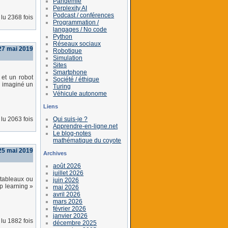
Pandémie
Perplexity AI
Podcast / conférences
lu 2368 fois
Programmation /
langages / No code
Python
Réseaux sociaux
 27 mai 2019
Robotique
Simulation
Sites
Smartphone
 et un robot
Société / éthique
a imaginé un
Turing
Véhicule autonome
Liens
Qui suis-je ?
lu 2063 fois
Apprendre-en-ligne.net
Le blog-notes
mathématique du coyote
25 mai 2019
Archives
août 2026
juillet 2026
 tableaux ou
juin 2026
ep learning »
mai 2026
avril 2026
mars 2026
février 2026
janvier 2026
lu 1882 fois
décembre 2025