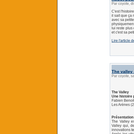
Par coyote, 
C'est l'histoi
il sait que ça 
avec sa petite
physiquement 
lui reste plu
et c'est sa pet
Lire l'article 
The valley 
Par coyote, 
The Valley
Une histoire p
Fabien Benoi
Les Arènes (
Présentation 
The Valley es
Valley qui, d
innovations t