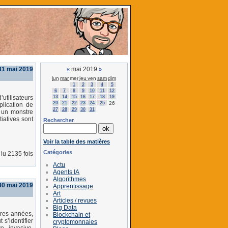
31 mai 2019
mai 2019
«
»
lun
mar
mer
jeu
ven
sam
dim
1
2
3
4
5
6
7
8
9
10
11
12
13
14
15
16
17
18
19
utilisateurs
20
21
22
23
24
25
26
plication de
27
28
29
30
31
r un monstre
iatives sont
Rechercher
Voir la table des matières
Catégories
lu 2135 fois
Actu
Agents IA
Algorithmes
 30 mai 2019
Apprentissage
Art
Articles / revues
Big Data
ères années,
Blockchain et
s’identifier
cryptomonnaies