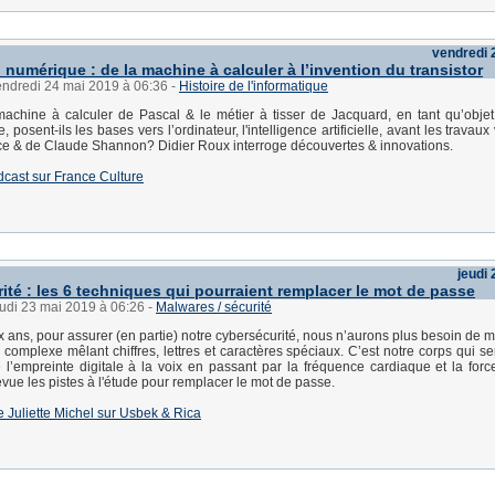
vendredi 
 numérique : de la machine à calculer à l’invention du transistor
endredi 24 mai 2019 à 06:36
-
Histoire de l'informatique
machine à calculer de Pascal & le métier à tisser de Jacquard, en tant qu’obj
posent-ils les bases vers l’ordinateur, l'intelligence artificielle, avant les travaux
ce & de Claude Shannon? Didier Roux interroge découvertes & innovations.
dcast sur France Culture
jeudi
ité : les 6 techniques qui pourraient remplacer le mot de passe
eudi 23 mai 2019 à 06:26
-
Malwares / sécurité
dix ans, pour assurer (en partie) notre cybersécurité, nous n’aurons plus besoin de
complexe mêlant chiffres, lettres et caractères spéciaux. C’est notre corps qui se
l’empreinte digitale à la voix en passant par la fréquence cardiaque et la forc
vue les pistes à l'étude pour remplacer le mot de passe.
 de Juliette Michel sur Usbek & Rica