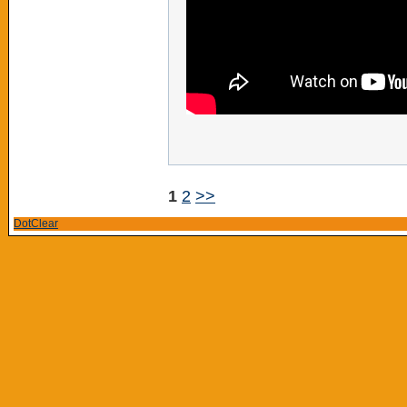
1
2
>>
DotClear