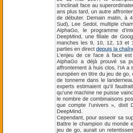
s’inclinait face au superordina
ans plus tard, un autre affronte
de débuter. Demain matin, à 
Sud), Lee Sedol, multiple cha
AlphaGo, le programme d’intel
DeepMind, une filiale de Goog
manches les 9, 10, 12, 13 et 1
parties en direct
depuis la chaî
L’enjeu de ce face à face est 
AlphaGo a déjà prouvé sa pui
affrontement à huis clos, l’IA 
européen en titre du jeu de go,
de tonnerre dans le landerneau de
experts estimaient qu’il faudra
qu’une machine ne puisse vaincr
le nombre de combinaisons pos
que compte l’univers », dixit
DeepMind.
Cependant, pour asseoir sa sup
Battre le champion du monde en
jeu de go, aurait un retentiss