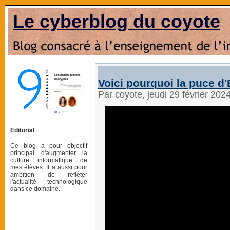
Le cyberblog du coyote
Voici pourquoi la puce 
Par coyote, jeudi 29 février 202
Editorial
Ce blog a pour objectif
principal d'augmenter la
culture informatique de
mes élèves. Il a aussi pour
ambition de refléter
l'actualité technologique
dans ce domaine.