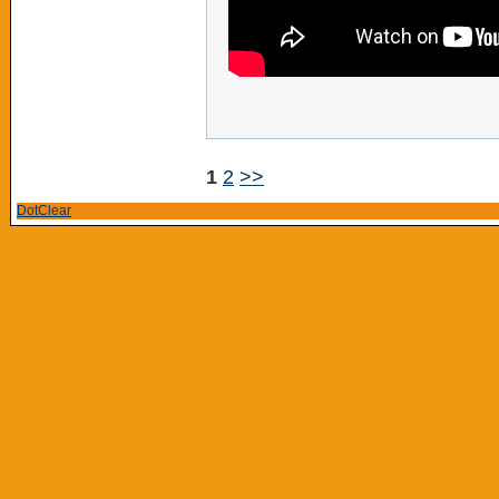
1
2
>>
DotClear