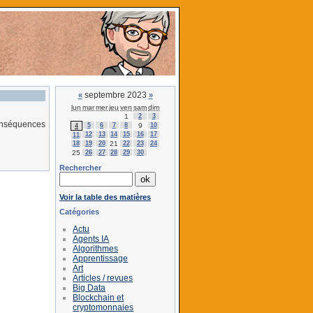
septembre 2023
«
»
lun
mar
mer
jeu
ven
sam
dim
1
2
3
conséquences
5
6
7
8
9
10
4
12
13
14
15
16
17
11
18
19
20
21
22
23
24
25
26
27
28
29
30
Rechercher
Voir la table des matières
Catégories
Actu
Agents IA
Algorithmes
Apprentissage
Art
Articles / revues
Big Data
Blockchain et
cryptomonnaies