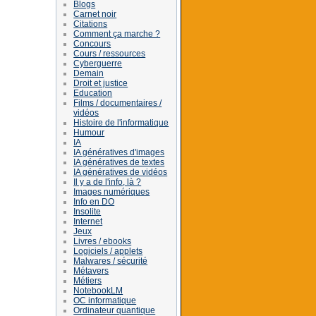
Blogs
Carnet noir
Citations
Comment ça marche ?
Concours
Cours / ressources
Cyberguerre
Demain
Droit et justice
Education
Films / documentaires /
vidéos
Histoire de l'informatique
Humour
IA
IA génératives d'images
IA génératives de textes
IA génératives de vidéos
Il y a de l'info, là ?
Images numériques
Info en DO
Insolite
Internet
Jeux
Livres / ebooks
Logiciels / applets
Malwares / sécurité
Métavers
Métiers
NotebookLM
OC informatique
Ordinateur quantique