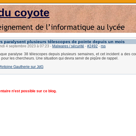
du coyote
s paralysent plusieurs télescopes de pointe depuis un mois
undi 4 septembre 2023 à 07:23
-
Malwares / sécurité
-
#2492
-
rss
aque paralyse 38 télescopes depuis plusieurs semaines, et cet incident a des 
 pour les chercheurs. Une situation qui devra servir de piqûre de rappel.
 d'Antoine Gautherie sur JdG
aire n'est possible sur ce blog.