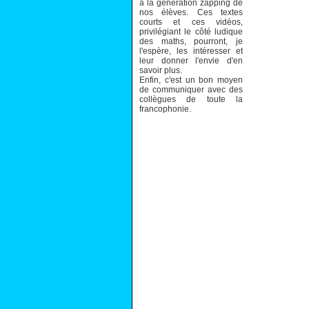
à la génération zapping de
nos élèves. Ces textes
courts et ces vidéos,
privilégiant le côté ludique
des maths, pourront, je
l'espère, les intéresser et
leur donner l'envie d'en
savoir plus.
Enfin, c'est un bon moyen
de communiquer avec des
collègues de toute la
francophonie.