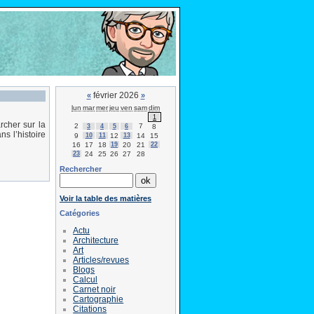
février 2026
«
»
lun
mar
mer
jeu
ven
sam
dim
1
rcher sur la
2
7
3
4
5
6
8
s l’histoire
9
10
11
12
13
14
15
16
17
18
19
20
21
22
23
24
25
26
27
28
Rechercher
Voir la table des matières
Catégories
Actu
Architecture
Art
Articles/revues
Blogs
Calcul
Carnet noir
Cartographie
Citations