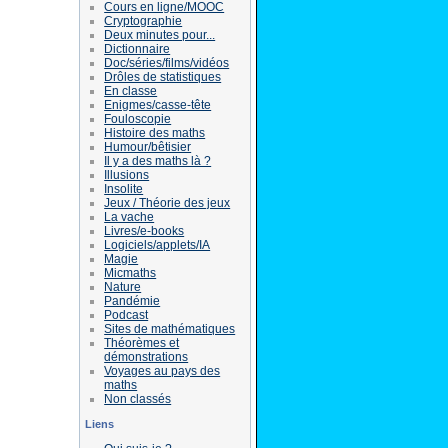
Cours en ligne/MOOC
Cryptographie
Deux minutes pour...
Dictionnaire
Doc/séries/films/vidéos
Drôles de statistiques
En classe
Enigmes/casse-tête
Fouloscopie
Histoire des maths
Humour/bêtisier
Il y a des maths là ?
Illusions
Insolite
Jeux / Théorie des jeux
La vache
Livres/e-books
Logiciels/applets/IA
Magie
Micmaths
Nature
Pandémie
Podcast
Sites de mathématiques
Théorèmes et
démonstrations
Voyages au pays des
maths
Non classés
Liens