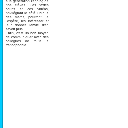
à la génération zapping de
nos élèves. Ces textes
courts et ces vidéos,
privilégiant le côté ludique
des maths, pourront, je
l'espère, les intéresser et
leur donner l'envie d'en
savoir plus.
Enfin, c'est un bon moyen
de communiquer avec des
collègues de toute la
francophonie.