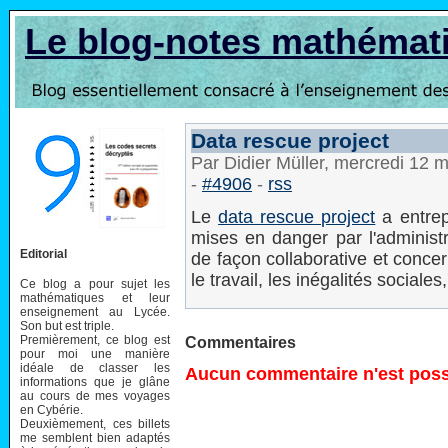
Le blog-notes mathémat
Data rescue project
Par Didier Müller, mercredi 12
-
#4906
-
rss
Le
data rescue project
a entrep
mises en danger par l'adminis
Editorial
de façon collaborative et conce
le travail, les inégalités sociales,
Ce blog a pour sujet les
mathématiques et leur
enseignement au Lycée.
Son but est triple.
Premièrement, ce blog est
Commentaires
pour moi une manière
idéale de classer les
Aucun commentaire n'est possi
informations que je glâne
au cours de mes voyages
en Cybérie.
Deuxièmement, ces billets
me semblent bien adaptés