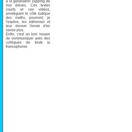
à la génération zapping de
nos élèves. Ces textes
courts et ces vidéos,
privilégiant le côté ludique
des maths, pourront, je
l'espère, les intéresser et
leur donner l'envie d'en
savoir plus.
Enfin, c'est un bon moyen
de communiquer avec des
collègues de toute la
francophonie.