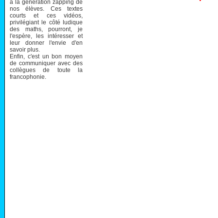
à la génération zapping de
nos élèves. Ces textes
courts et ces vidéos,
privilégiant le côté ludique
des maths, pourront, je
l'espère, les intéresser et
leur donner l'envie d'en
savoir plus.
Enfin, c'est un bon moyen
de communiquer avec des
collègues de toute la
francophonie.