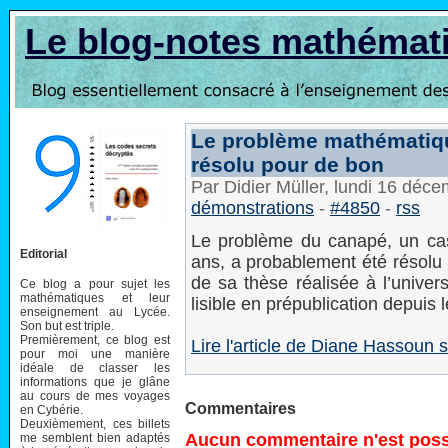
Le blog-notes mathémat
Le problème mathématiqu
résolu pour de bon
Par Didier Müller, lundi 16 déc
démonstrations
-
#4850
-
rss
Le problème du canapé, un ca
Editorial
ans, a probablement été résolu 
de sa thèse réalisée à l’univer
Ce blog a pour sujet les
mathématiques et leur
lisible en prépublication depuis 
enseignement au Lycée.
Son but est triple.
Premièrement, ce blog est
Lire l'article de Diane Hassou
pour moi une manière
idéale de classer les
informations que je glâne
au cours de mes voyages
Commentaires
en Cybérie.
Deuxièmement, ces billets
Aucun commentaire n'est possi
me semblent bien adaptés