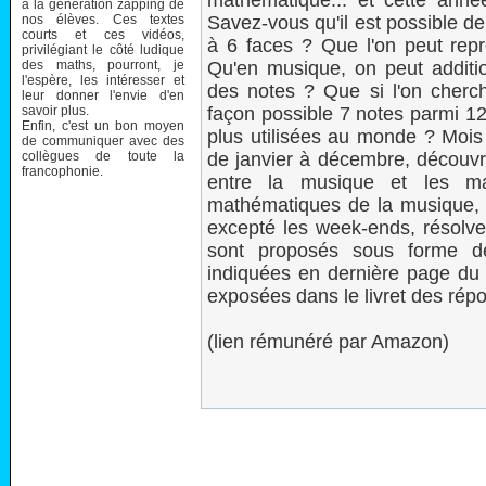
mathématique... et cette ann
à la génération zapping de
nos élèves. Ces textes
Savez-vous qu'il est possible de
courts et ces vidéos,
à 6 faces ? Que l'on peut rep
privilégiant le côté ludique
des maths, pourront, je
Qu'en musique, on peut additi
l'espère, les intéresser et
des notes ? Que si l'on cherch
leur donner l'envie d'en
savoir plus.
façon possible 7 notes parmi 12
Enfin, c'est un bon moyen
plus utilisées au monde ? Mois 
de communiquer avec des
collègues de toute la
de janvier à décembre, découvr
francophonie.
entre la musique et les ma
mathématiques de la musique, à 
excepté les week-ends, résolve
sont proposés sous forme de
indiquées en dernière page du c
exposées dans le livret des répo
(lien rémunéré par Amazon)