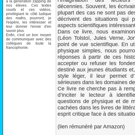
l’imagination des lecteur
à la génération zapping de
nos élèves. Ces textes
décennies. Souvent, les écrivai
courts et ces vidéos,
plupart des cas ne sont pas des
privilégiant le côté ludique
des maths, pourront, je
décrivent des situations qui 
l'espère, les intéresser et
aspects scientifiques intéressan
leur donner l'envie d'en
savoir plus.
Dans ce livre, nous examinons
Enfin, c'est un bon moyen
(Léon Tolstoï, Jules Verne, Jon
de communiquer avec des
collègues de toute la
point de vue scientifique. En u
francophonie.
physique simples, nous pourro
réponses à partir de ces hist
accepter ou refuser les fondem
destiné aux jeunes étudiants et
style léger, il leur permet 
sérieuses dans les domaines de
Ce livre ne cherche pas à remp
d’inciter le lecteur à ident
questions de physique et de m
cachées dans les livres de litté
esprit critique face à des situati
(lien rémunéré par Amazon)