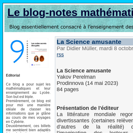
Le blog-notes mathémat
La Science amusante
Par Didier Müller, mardi 8 octo
rss
La Science amusante
Editorial
Yakov Perelman
Prodinnova (14 mai 2023)
Ce blog a pour sujet les
mathématiques et leur
84 pages
enseignement au Lycée.
Son but est triple.
Premièrement, ce blog est
pour moi une manière
Présentation de l'éditeur
idéale de classer les
informations que je glâne
La littérature mondiale regor
au cours de mes voyages
divertissantes (certaines relèven
en Cybérie.
Deuxièmement, ces billets
d’autres de la réalité) q
me semblent bien adaptés