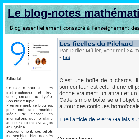
Le blog-notes mathémat
Les ficelles du Pilchard
Par Didier Müller, vendredi 24 
-
rss
Editorial
C’est une boîte de pilchards. I
son contour est celui d’une ellip
Ce blog a pour sujet les
mathématiques et leur
donne vraiment un attrait et u
enseignement au Lycée.
Cette simple boîte sera l’obje
Son but est triple.
Premièrement, ce blog est
autour des coniques homofocale
pour moi une manière
idéale de classer les
informations que je glâne
Lire l'article de Pierre Gallais
au cours de mes voyages
en Cybérie.
Deuxièmement, ces billets
me semblent bien adaptés
Commentaires