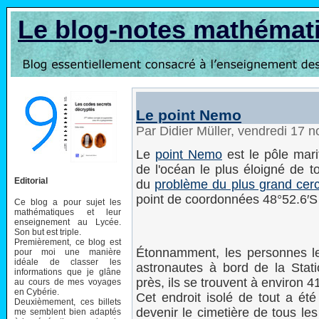
Le blog-notes mathémat
Le point Nemo
Par Didier Müller, vendredi 17
Le
point Nemo
est le pôle marit
de l'océan le plus éloigné de t
Editorial
du
problème du plus grand cerc
point de coordonnées 48°52.6′S
Ce blog a pour sujet les
mathématiques et leur
enseignement au Lycée.
Son but est triple.
Premièrement, ce blog est
Étonnamment, les personnes l
pour moi une manière
idéale de classer les
astronautes à bord de la Statio
informations que je glâne
près, ils se trouvent à environ 4
au cours de mes voyages
en Cybérie.
Cet endroit isolé de tout a ét
Deuxièmement, ces billets
devenir le cimetière de tous le
me semblent bien adaptés