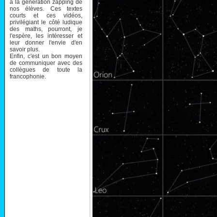
à la génération zapping de
nos élèves. Ces textes
courts et ces vidéos,
privilégiant le côté ludique
des maths, pourront, je
l'espère, les intéresser et
leur donner l'envie d'en
savoir plus.
Enfin, c'est un bon moyen
de communiquer avec des
collègues de toute la
francophonie.