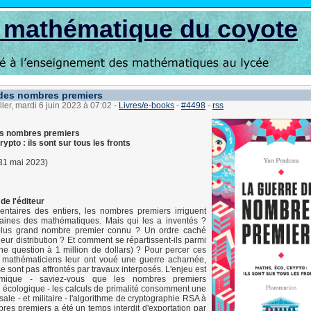
s mathématique du coyote
des nombres premiers
ller, mardi 6 juin 2023 à 07:02
-
Livres/e-books
-
#4498
-
rss
es nombres premiers
rypto : ils sont sur tous les fronts
31 mai 2023)
de l'éditeur
entaires des entiers, les nombres premiers irriguent
aines des mathématiques. Mais qui les a inventés ?
plus grand nombre premier connu ? Un ordre caché
leur distribution ? Et comment se répartissent-ils parmi
une question à 1 million de dollars) ? Pour percer ces
s mathématiciens leur ont voué une guerre acharnée,
e sont pas affrontés par travaux interposés. L'enjeu est
mique - saviez-vous que les nombres premiers
-, écologique - les calculs de primalité consomment une
ale - et militaire - l'algorithme de cryptographie RSA à
es premiers a été un temps interdit d'exportation par