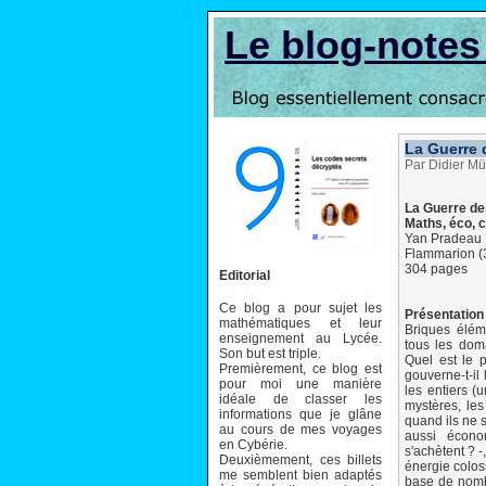
Le blog-note
La Guerre 
Par Didier Mü
La Guerre d
Maths, éco, c
Yan Pradeau
Flammarion (
304 pages
Editorial
Ce blog a pour sujet les
Présentation 
mathématiques et leur
Briques élém
enseignement au Lycée.
tous les dom
Son but est triple.
Quel est le 
Premièrement, ce blog est
gouverne-t-il 
pour moi une manière
les entiers (
idéale de classer les
mystères, le
informations que je glâne
quand ils ne s
au cours de mes voyages
aussi écono
en Cybérie.
s'achètent ? 
Deuxièmement, ces billets
énergie coloss
me semblent bien adaptés
base de nombr