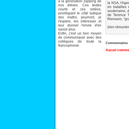
à la génération zapping de
la NSA, l'Age
nos élèves. Ces textes
en batailles 
courts et ces vidéos,
souterraine, 
privilégiant le côté ludique
de Terence T
des maths, pourront, je
Riemann, "gr
l'espère, les intéresser et
leur donner l'envie d'en
(lien rémuné
savoir plus.
Enfin, c'est un bon moyen
de communiquer avec des
collègues de toute la
Commentaires
francophonie.
Aucun comment