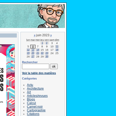
juin 2023
«
»
lun
mar
mer
jeu
ven
sam
dim
1
2
3
4
5
7
8
9
10
11
6
12
14
15
16
17
18
13
19
20
21
22
23
24
25
26
27
28
29
30
Rechercher
Voir la table des matières
Catégories
Actu
Architecture
Art
Articles/revues
Blogs
Calcul
Carnet noir
Cartographie
Citations