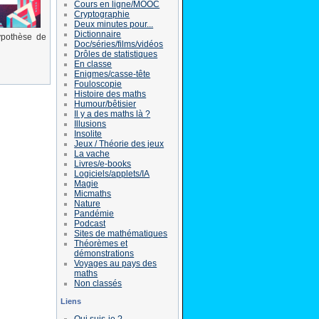
Cours en ligne/MOOC
Cryptographie
Deux minutes pour...
Dictionnaire
ypothèse de
Doc/séries/films/vidéos
Drôles de statistiques
En classe
Enigmes/casse-tête
Fouloscopie
Histoire des maths
Humour/bêtisier
Il y a des maths là ?
Illusions
Insolite
Jeux / Théorie des jeux
La vache
Livres/e-books
Logiciels/applets/IA
Magie
Micmaths
Nature
Pandémie
Podcast
Sites de mathématiques
Théorèmes et
démonstrations
Voyages au pays des
maths
Non classés
Liens
Qui suis-je ?