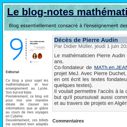
Le blog-notes mathémat
Décès de Pierre Audin
Par Didier Müller, jeudi 1 juin 
Le mathématicien Pierre Audin 
ans.
Co-fondateur de
MATh.en.JEA
Editorial
projet MeJ. Avec Pierre Duchet, i
en ont écrit les textes fondateurs
Ce blog a pour sujet les
mathématiques et leur
quelques textes).
enseignement au Lycée.
Il voulait permettre l’accès à la
Son but est triple.
Premièrement, ce blog est
but qu'il poursuivait aussi co
pour moi une manière
et au travers de projets en Algér
idéale de classer les
informations que je glâne
au cours de mes voyages
en Cybérie.
Deuxièmement, ces billets
Commentaires
me semblent bien adaptés