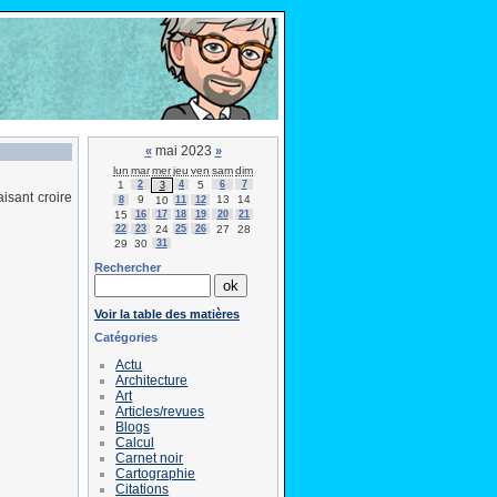
mai 2023
«
»
lun
mar
mer
jeu
ven
sam
dim
1
2
4
5
6
7
3
aisant croire
9
13
14
8
10
11
12
15
16
17
18
19
20
21
22
23
24
25
26
27
28
29
30
31
Rechercher
Voir la table des matières
Catégories
Actu
Architecture
Art
Articles/revues
Blogs
Calcul
Carnet noir
Cartographie
Citations