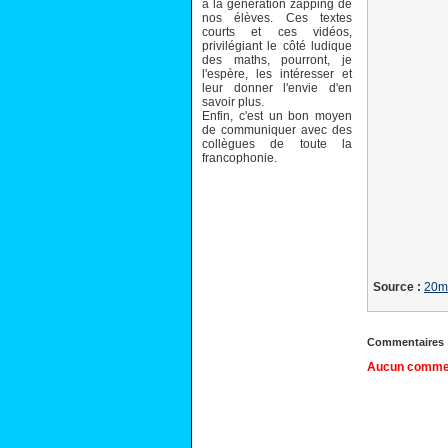
à la génération zapping de
nos élèves. Ces textes
courts et ces vidéos,
privilégiant le côté ludique
des maths, pourront, je
l'espère, les intéresser et
leur donner l'envie d'en
savoir plus.
Enfin, c'est un bon moyen
de communiquer avec des
collègues de toute la
francophonie.
Source :
20m
Commentaires
Aucun comment