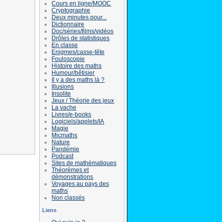
Cours en ligne/MOOC
Cryptographie
Deux minutes pour...
Dictionnaire
Doc/séries/films/vidéos
Drôles de statistiques
En classe
Enigmes/casse-tête
Fouloscopie
Histoire des maths
Humour/bêtisier
Il y a des maths là ?
Illusions
Insolite
Jeux / Théorie des jeux
La vache
Livres/e-books
Logiciels/applets/IA
Magie
Micmaths
Nature
Pandémie
Podcast
Sites de mathématiques
Théorèmes et
démonstrations
Voyages au pays des
maths
Non classés
Liens