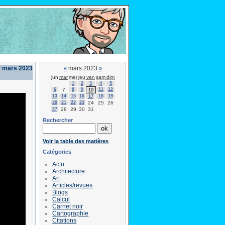
0 mars 2023
mars 2023
«
»
lun
mar
mer
jeu
ven
sam
dim
1
2
3
4
5
6
7
8
9
11
12
10
13
14
15
16
18
19
17
20
21
22
23
24
25
26
27
28
29
30
31
Rechercher
Voir la table des matières
Catégories
Actu
Architecture
Art
Articles/revues
Blogs
Calcul
Carnet noir
Cartographie
Citations