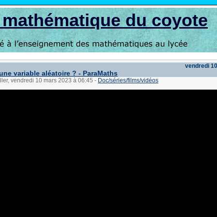
s mathématique du coyote
vendredi 1
une variable aléatoire ? - ParaMaths
ller, vendredi 10 mars 2023 à 06:45
-
Doc/séries/films/vidéos