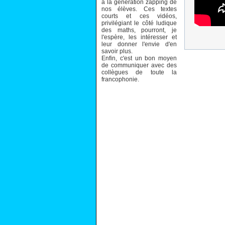
à la génération zapping de
nos élèves. Ces textes
courts et ces vidéos,
privilégiant le côté ludique
des maths, pourront, je
l'espère, les intéresser et
leur donner l'envie d'en
savoir plus.
Enfin, c'est un bon moyen
de communiquer avec des
collègues de toute la
francophonie.