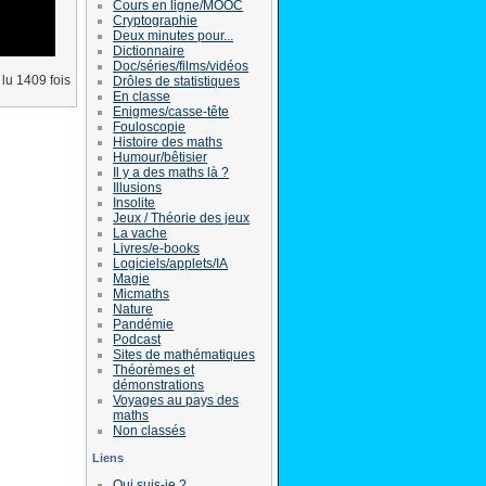
Cours en ligne/MOOC
Cryptographie
Deux minutes pour...
Dictionnaire
Doc/séries/films/vidéos
lu 1409 fois
Drôles de statistiques
En classe
Enigmes/casse-tête
Fouloscopie
Histoire des maths
Humour/bêtisier
Il y a des maths là ?
Illusions
Insolite
Jeux / Théorie des jeux
La vache
Livres/e-books
Logiciels/applets/IA
Magie
Micmaths
Nature
Pandémie
Podcast
Sites de mathématiques
Théorèmes et
démonstrations
Voyages au pays des
maths
Non classés
Liens
Qui suis-je ?