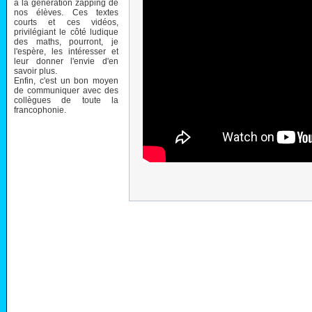
à la génération zapping de
nos élèves. Ces textes
courts et ces vidéos,
privilégiant le côté ludique
des maths, pourront, je
l'espère, les intéresser et
leur donner l'envie d'en
savoir plus.
Enfin, c'est un bon moyen
de communiquer avec des
collègues de toute la
francophonie.