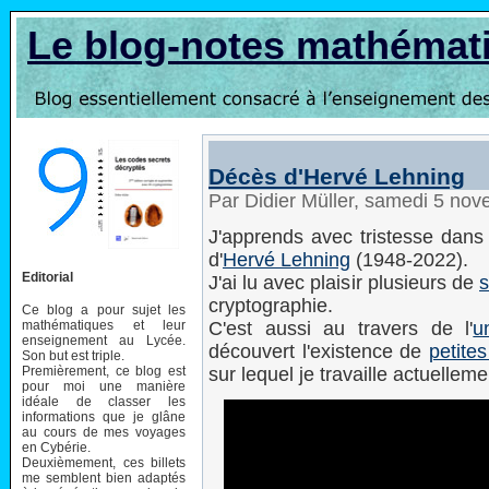
Le blog-notes mathémat
Décès d'Hervé Lehning
Par Didier Müller, samedi 5 no
J'apprends avec tristesse dans
d'
Hervé Lehning
(1948-2022).
Editorial
J'ai lu avec plaisir plusieurs de
s
cryptographie.
Ce blog a pour sujet les
mathématiques et leur
C'est aussi au travers de l'
u
enseignement au Lycée.
découvert l'existence de
petite
Son but est triple.
Premièrement, ce blog est
sur lequel je travaille actuelleme
pour moi une manière
idéale de classer les
informations que je glâne
au cours de mes voyages
en Cybérie.
Deuxièmement, ces billets
me semblent bien adaptés