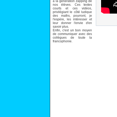
à la génération zapping de
nos élèves. Ces textes
courts et ces vidéos,
privilégiant le côté ludique
des maths, pourront, je
l'espère, les intéresser et
leur donner l'envie d'en
savoir plus.
Enfin, c'est un bon moyen
de communiquer avec des
collègues de toute la
francophonie.