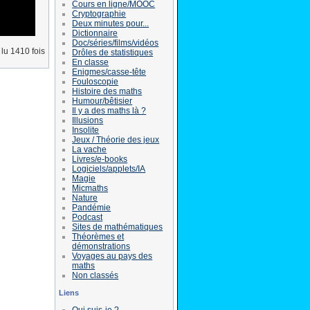
Cours en ligne/MOOC
Cryptographie
Deux minutes pour...
Dictionnaire
Doc/séries/films/vidéos
lu 1410 fois
Drôles de statistiques
En classe
Enigmes/casse-tête
Fouloscopie
Histoire des maths
Humour/bêtisier
Il y a des maths là ?
Illusions
Insolite
Jeux / Théorie des jeux
La vache
Livres/e-books
Logiciels/applets/IA
Magie
Micmaths
Nature
Pandémie
Podcast
Sites de mathématiques
Théorèmes et
démonstrations
Voyages au pays des
maths
Non classés
Liens
Qui suis-je ?