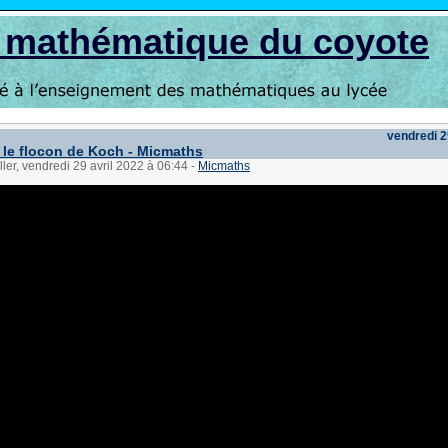
s mathématique du coyote
vendredi 2
 le flocon de Koch - Micmaths
ller, vendredi 29 avril 2022 à 06:44
-
Micmaths