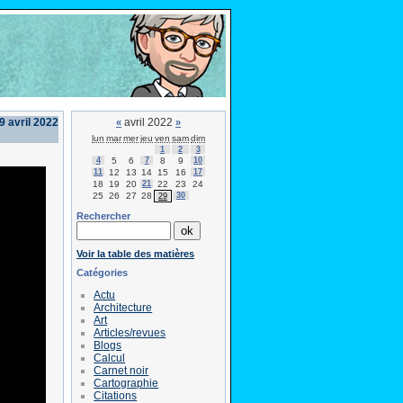
9 avril 2022
avril 2022
«
»
lun
mar
mer
jeu
ven
sam
dim
1
2
3
4
5
6
7
8
9
10
11
12
13
14
15
16
17
18
19
20
21
22
23
24
25
26
27
28
30
29
Rechercher
Voir la table des matières
Catégories
Actu
Architecture
Art
Articles/revues
Blogs
Calcul
Carnet noir
Cartographie
Citations