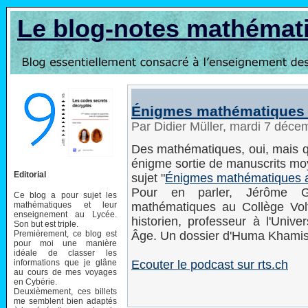
Le blog-notes mathémat
Énigmes mathématiques 
Par Didier Müller, mardi 7 déc
Des mathématiques, oui, mais qui
énigme sortie de manuscrits moy
Editorial
sujet "
Énigmes mathématiques 
Pour en parler, Jérôme Ga
Ce blog a pour sujet les
mathématiques et leur
mathématiques au Collège Vol
enseignement au Lycée.
historien, professeur à lʹUnive
Son but est triple.
Premièrement, ce blog est
Âge. Un dossier dʹHuma Khamis
pour moi une manière
idéale de classer les
informations que je glâne
Ecouter le podcast sur rts.ch
au cours de mes voyages
en Cybérie.
Deuxièmement, ces billets
me semblent bien adaptés