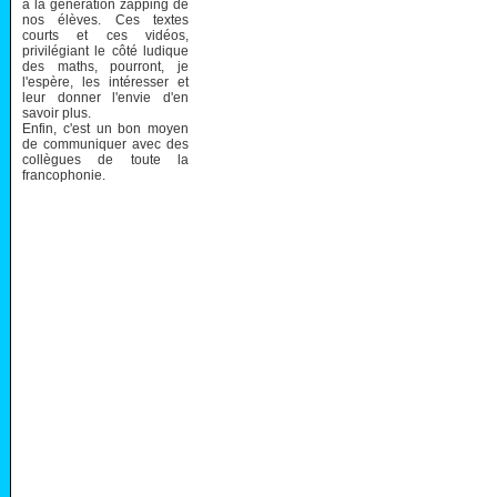
à la génération zapping de
nos élèves. Ces textes
courts et ces vidéos,
privilégiant le côté ludique
des maths, pourront, je
l'espère, les intéresser et
leur donner l'envie d'en
savoir plus.
Enfin, c'est un bon moyen
de communiquer avec des
collègues de toute la
francophonie.