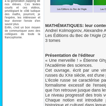
à la génération zapping de
nos élèves. Ces textes
courts et ces vidéos,
privilégiant le côté ludique
des maths, pourront, je
l'espère, les intéresser et
leur donner l'envie d'en
savoir plus.
MATHÉMATIQUES: leur contenu,
Enfin, c'est un bon moyen
Andreï Kolmogorov, Alexandre A
de communiquer avec des
collègues de toute la
Les Éditions du Bec de l'Aigle 
francophonie.
3 tomes
Présentation de l'éditeur
« Une merveille ! » Étienne Ghy
l'Académie des sciences.
Cet ouvrage, écrit par une vi
russes du XXe siècle, est d'une
L'école russe se caractérise pa
formalisme excessif de l'ens
que l'on retrouve jusque dans l
Le niveau progressif des trois v
Chaque notion est introduite 
historique et culturel dans lequ