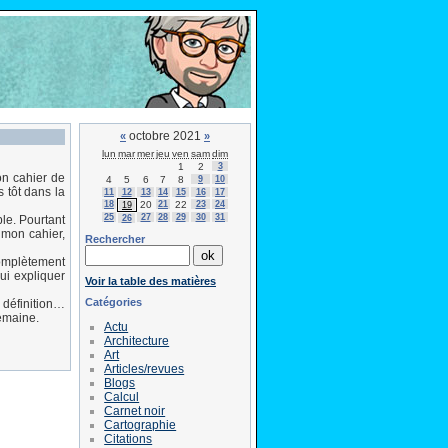
octobre 2021
«
»
lun
mar
mer
jeu
ven
sam
dim
1
2
3
mon cahier de
4
5
6
7
8
9
10
 tôt dans la
11
12
13
14
15
16
17
18
20
21
22
23
24
19
25
27
28
29
30
31
26
le. Pourtant
 mon cahier,
Rechercher
 complètement
ui expliquer
Voir la table des matières
Catégories
 définition…
semaine.
Actu
Architecture
Art
Articles/revues
Blogs
Calcul
Carnet noir
Cartographie
Citations