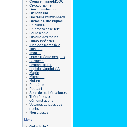
Cours en ligne/MOOC
Cryptographie
Deux minutes pour...
Dictionnaire
Doc/séries/films/vidéos
Drôles de statistiques
En classe
Enigmes/casse-tête
Fouloscopie
Histoire des maths
Humour/bêtisier
Il y a des maths là ?
Illusions
Insolite
Jeux / Théorie des jeux
La vache
Livres/e-books
Logiciels/applets/IA
Magie
Micmaths
Nature
Pandémie
Podcast
Sites de mathématiques
Théorèmes et
démonstrations
Voyages au pays des
maths
Non classés
Liens
Qui suis-je ?