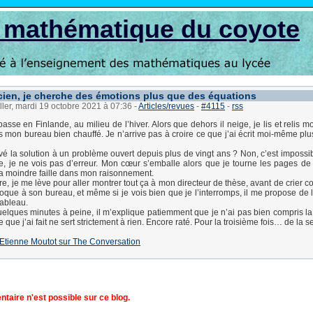
s mathématique du coyote
ien, je cherche des émotions plus que des équations
ller, mardi 19 octobre 2021 à 07:36
-
Articles/revues
-
#4115
-
rss
asse en Finlande, au milieu de l’hiver. Alors que dehors il neige, je lis et relis 
s mon bureau bien chauffé. Je n’arrive pas à croire ce que j’ai écrit moi-même plus
uvé la solution à un problème ouvert depuis plus de vingt ans ? Non, c’est impossib
ire, je ne vois pas d’erreur. Mon cœur s’emballe alors que je tourne les pages de
la moindre faille dans mon raisonnement.
ire, je me lève pour aller montrer tout ça à mon directeur de thèse, avant de crier
toque à son bureau, et même si je vois bien que je l’interromps, il me propose de l
ableau.
elques minutes à peine, il m’explique patiemment que je n’ai pas bien compris la
 que j’ai fait ne sert strictement à rien. Encore raté. Pour la troisième fois… de la 
 d'Etienne Moutot sur The Conversation
aire n'est possible sur ce blog.