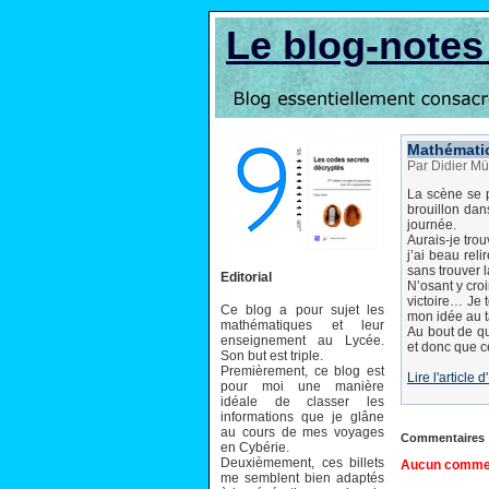
Le blog-note
Mathématic
Par Didier Mü
La scène se p
brouillon dan
journée.
Aurais-je tro
j’ai beau rel
sans trouver 
Editorial
N’osant y cro
victoire… Je 
Ce blog a pour sujet les
mon idée au t
mathématiques et leur
Au bout de qu
enseignement au Lycée.
et donc que ce
Son but est triple.
Premièrement, ce blog est
Lire l'article
pour moi une manière
idéale de classer les
informations que je glâne
au cours de mes voyages
Commentaires
en Cybérie.
Deuxièmement, ces billets
Aucun comment
me semblent bien adaptés