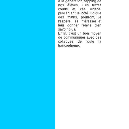
à la génération zapping de
nos élèves. Ces textes
courts et ces vidéos,
privilégiant le côté ludique
des maths, pourront, je
l'espère, les intéresser et
leur donner l'envie d'en
savoir plus.
Enfin, c'est un bon moyen
de communiquer avec des
collègues de toute la
francophonie.