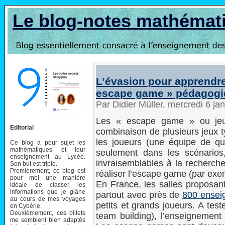
Le blog-notes mathémat
L’évasion pour apprendre 
escape game » pédagogi
Par Didier Müller, mercredi 6 ja
Les « escape game » ou jeux
Editorial
combinaison de plusieurs jeux 
les joueurs (une équipe de qu
Ce blog a pour sujet les
mathématiques et leur
seulement dans les scénarios
enseignement au Lycée.
invraisemblables à la recherch
Son but est triple.
Premièrement, ce blog est
réaliser l’escape game (par exe
pour moi une manière
En France, les salles proposant
idéale de classer les
informations que je glâne
partout avec près de
800 ensei
au cours de mes voyages
petits et grands joueurs. A test
en Cybérie.
Deuxièmement, ces billets
team building), l’enseignemen
me semblent bien adaptés