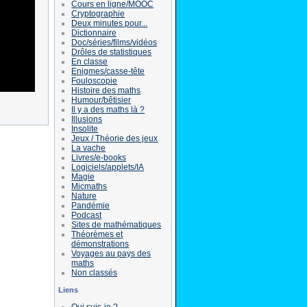
Cours en ligne/MOOC
Cryptographie
Deux minutes pour...
Dictionnaire
Doc/séries/films/vidéos
Drôles de statistiques
En classe
Enigmes/casse-tête
Fouloscopie
Histoire des maths
Humour/bêtisier
Il y a des maths là ?
Illusions
Insolite
Jeux / Théorie des jeux
La vache
Livres/e-books
Logiciels/applets/IA
Magie
Micmaths
Nature
Pandémie
Podcast
Sites de mathématiques
Théorèmes et
démonstrations
Voyages au pays des
maths
Non classés
Liens
Qui suis-je ?