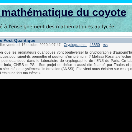
s mathématique du coyote
e Post-Quantique
ller, vendredi 16 octobre 2020 à 07:47
-
Cryptographie
-
#3850
-
rss
on que les ordinateurs quantiques vont bouleverser la cryptographie d’aujourd’h
aques pourraient-ils permettre et peut-on s’en prémunir ? Mélissa Rossi a effectué
 post-quantique dans le laboratoire de cryptographie de l’ENS de Paris. Ce labo
de Inria, CNRS et PSL. Son projet de thèse a aussi été financé par Thales et 
a sécurité des systèmes d’information (ANSSI). Elle vient nous éclairer sur ces q
Il était une fois ma thèse ».