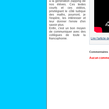
à la génération zapping de
nos élèves. Ces textes
courts et ces vidéos,
privilégiant le côté ludique
des maths, pourront, je
l'espère, les intéresser et
leur donner l'envie d'en
savoir plus.
Enfin, c'est un bon moyen
de communiquer avec des
collègues de toute la
francophonie.
Lire l'article
Commentaires
Aucun comment