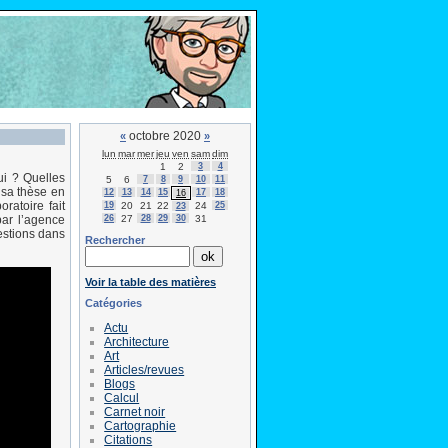
octobre 2020
«
»
lun
mar
mer
jeu
ven
sam
dim
1
2
3
4
ui ? Quelles
5
6
7
8
9
10
11
 sa thèse en
12
13
14
15
17
18
16
ratoire fait
19
20
21
22
24
25
23
26
27
28
29
30
31
par l’agence
uestions dans
Rechercher
Voir la table des matières
Catégories
Actu
Architecture
Art
Articles/revues
Blogs
Calcul
Carnet noir
Cartographie
Citations