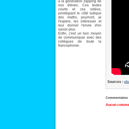
à la génération zapping de
nos élèves. Ces textes
courts et ces vidéos,
privilégiant le côté ludique
des maths, pourront, je
l'espère, les intéresser et
leur donner l'envie d'en
savoir plus.
Enfin, c'est un bon moyen
de communiquer avec des
collègues de toute la
francophonie.
Sources :
ob
Commentaires
Aucun comment