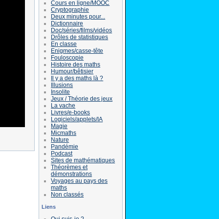
Cours en ligne/MOOC
Cryptographie
Deux minutes pour...
Dictionnaire
Doc/séries/films/vidéos
Drôles de statistiques
En classe
Enigmes/casse-tête
Fouloscopie
Histoire des maths
Humour/bêtisier
Il y a des maths là ?
Illusions
Insolite
Jeux / Théorie des jeux
La vache
Livres/e-books
Logiciels/applets/IA
Magie
Micmaths
Nature
Pandémie
Podcast
Sites de mathématiques
Théorèmes et
démonstrations
Voyages au pays des
maths
Non classés
Liens
Qui suis-je ?