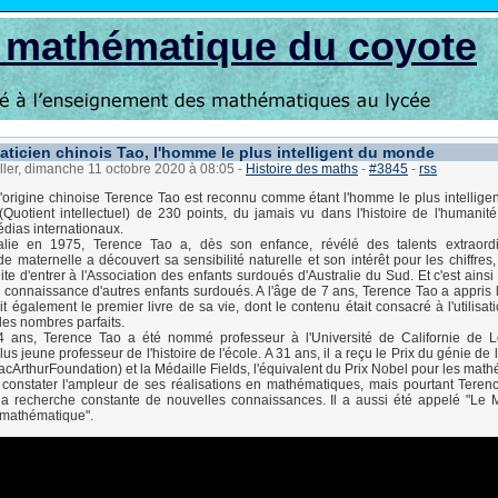
s mathématique du coyote
ticien chinois Tao, l'homme le plus intelligent du monde
ller, dimanche 11 octobre 2020 à 08:05
-
Histoire des maths
-
#3845
-
rss
d'origine chinoise Terence Tao est reconnu comme étant l'homme le plus intellig
Quotient intellectuel) de 230 points, du jamais vu dans l'histoire de l'humanit
dias internationaux.
lie en 1975, Terence Tao a, dès son enfance, révélé des talents extraordi
e maternelle a découvert sa sensibilité naturelle et son intérêt pour les chiffres,
ite d'entrer à l'Association des enfants surdoués d'Australie du Sud. Et c'est ainsi
la connaissance d'autres enfants surdoués. A l'âge de 7 ans, Terence Tao a appris l
it également le premier livre de sa vie, dont le contenu était consacré à l'utilisa
les nombres parfaits.
4 ans, Terence Tao a été nommé professeur à l'Université de Californie de L
us jeune professeur de l'histoire de l'école. A 31 ans, il a reçu le Prix du génie de
cArthurFoundation) et la Médaille Fields, l'équivalent du Prix Nobel pour les mat
constater l'ampleur de ses réalisations en mathématiques, mais pourtant Teren
la recherche constante de nouvelles connaissances. Il a aussi été appelé "Le 
mathématique".