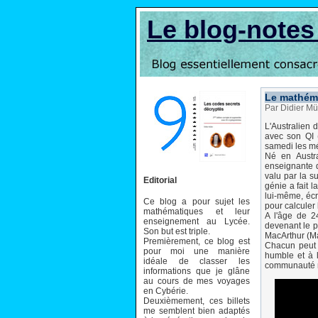
Le blog-note
Le mathéma
Par Didier Mü
L'Australien 
avec son QI (
samedi les mé
Né en Austra
enseignante d
valu par la su
Editorial
génie a fait 
lui-même, écr
Ce blog a pour sujet les
pour calculer 
mathématiques et leur
A l'âge de 2
enseignement au Lycée.
devenant le pl
Son but est triple.
MacArthur (Ma
Premièrement, ce blog est
Chacun peut 
pour moi une manière
humble et à 
idéale de classer les
communauté 
informations que je glâne
au cours de mes voyages
en Cybérie.
Deuxièmement, ces billets
me semblent bien adaptés