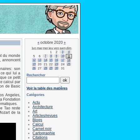
octobre 2020
«
»
lun
mar
mer
jeu
ven
sam
dim
1
2
3
4
ent du monde
5
6
7
8
9
10
11
é, annoncent
12
13
14
15
16
17
18
19
20
21
22
23
24
25
26
27
28
29
30
31
naires: son
 ce qui lui a
Rechercher
 que ce petit
e calcul par
tion de Basic
Voir la table des matières
Catégories
os Angeles,
 la Fondation
Actu
hématiques.
Architecture
ce Tao reste
Art
Mozart de la
Articles/revues
Blogs
Calcul
Carnet noir
Cartographie
Citations