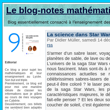
Le blog-notes mathémat
La science dans Star Wa
Par Didier Müller, samedi 14 d
rss
S'armer d’un sabre laser, voyag
planètes de sable, de lave ou 
Editorial
L’univers de la saga Star Wars 
nous fascinent. Mais sont-ils à
Ce blog a pour sujet les
mathématiques et leur
connaissances actuelles se 
enseignement au Lycée.
célébrissimes sabres-lasers de 
Son but est triple.
Premièrement, ce blog est
peut-il être coloré ? le laser p
pour moi une manière
de la saga Star Wars, les p
idéale de classer les
informations que je glâne
caractéristiques majeures, le dé
au cours de mes voyages
fait-elle penser ? Et les deux s
en Cybérie.
Deuxièmement, ces billets
coucher de soleil, c’est égalem
me semblent bien adaptés