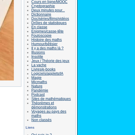
Cours en ligne/MOOC
Cryptographie
Deux minutes pour...
Dictionnaire
Doc/séries/films/vidéos
Drôles de statistiques
En classe
Enigmes/casse-tête
Fouloscopie
Histoire des maths
Humour/bêtisier
Il y a des maths là ?
Illusions
Insolite
Jeux / Théorie des jeux
La vache
Livres/e-books
Logiciels/applets/IA
Magie
Micmaths
Nature
Pandémie
Podcast
Sites de mathématiques
Théorèmes et
démonstrations
Voyages au pays des
maths
Non classés
Liens
Qui suis-je ?