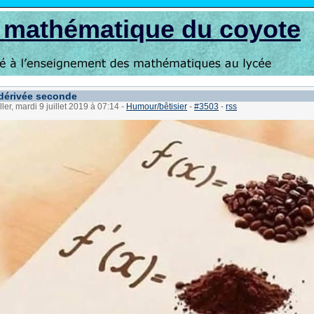
s mathématique du coyote
 dérivée seconde
ler, mardi 9 juillet 2019 à 07:14
-
Humour/bêtisier
-
#3503
-
rss