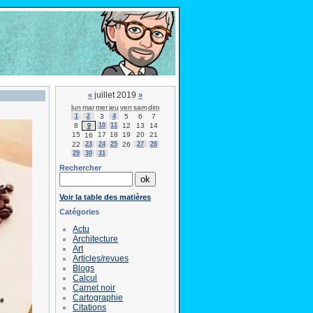
juillet 2019
«
»
lun
mar
mer
jeu
ven
sam
dim
1
2
3
4
5
6
7
8
10
11
12
13
14
9
15
17
18
19
20
21
16
22
23
24
25
26
27
28
29
30
31
Rechercher
Voir la table des matières
Catégories
Actu
Architecture
Art
Articles/revues
Blogs
Calcul
Carnet noir
Cartographie
Citations