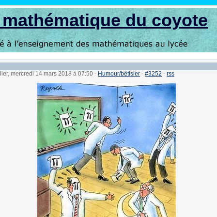
s mathématique du coyote
ller, mercredi 14 mars 2018 à 07:50
-
Humour/bêtisier
-
#3252
-
rss