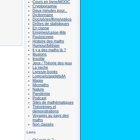
Cours en ligne/MOOC
Cryptographie
Deux minutes pour...
Dictionnaire
Doc/séries/films/vidéos
Drôles de statistiques
En classe
Enigmes/casse-tête
Fouloscopie
Histoire des maths
Humour/bêtisier
Il y a des maths là ?
Illusions
Insolite
Jeux / Théorie des jeux
La vache
Livres/e-books
Logiciels/applets/IA
Magie
Micmaths
Nature
Pandémie
Podcast
Sites de mathématiques
Théorèmes et
démonstrations
Voyages au pays des
maths
Non classés
Liens
Qui suis-je ?