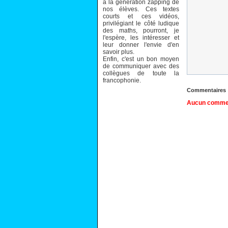
à la génération zapping de
nos élèves. Ces textes
courts et ces vidéos,
privilégiant le côté ludique
des maths, pourront, je
l'espère, les intéresser et
leur donner l'envie d'en
savoir plus.
Enfin, c'est un bon moyen
de communiquer avec des
collègues de toute la
francophonie.
Commentaires
Aucun comment