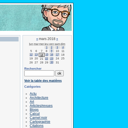
mars 2018
«
»
lun
mar
mer
jeu
ven
sam
dim
1
2
3
4
5
6
7
8
9
10
11
12
13
15
16
17
18
14
19
20
24
25
21
22
23
26
27
28
29
30
31
Rechercher
Voir la table des matières
Catégories
Actu
Architecture
Art
Articles/revues
Blogs
Calcul
Carnet noir
Cartographie
Citations