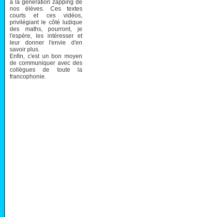
à la génération zapping de
nos élèves. Ces textes
courts et ces vidéos,
privilégiant le côté ludique
des maths, pourront, je
l'espère, les intéresser et
leur donner l'envie d'en
savoir plus.
Enfin, c'est un bon moyen
de communiquer avec des
collègues de toute la
francophonie.